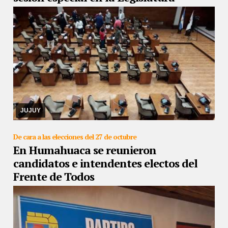
24/09/2019
El bloque del radicalismo no se presentó. De esta
manera, los comedores y merenderos seguirán recibiendo 6,85
pesos por persona asistida
JUJUY
De cara a las elecciones del 27 de octubre
En Humahuaca se reunieron
candidatos e intendentes electos del
Frente de Todos