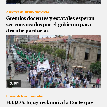
A un mes del último encuentro
Gremios docentes y estatales esperan
ser convocados por el gobierno para
discutir paritarias
24/09/2019
Desde la Intersindical elevaron un documento al
Ministerio de Trabajo. Todavía no obtuvieron respuestas
JUJUY
Causas de lesa humanidad
H.I.J.O.S. Jujuy reclamó a la Corte que