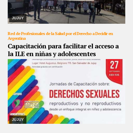
23/09/2019
Así lo confirmó la presidenta de Asuntos Sociales,
María Cristina Solís
JUJUY
Red de Profesionales de la Salud por el Derecho a Decidir en
Argentina
Capacitación para facilitar el acceso a
la ILE en niñas y adolescentes
22/09/2019
Será el viernes, una capacitación gratuita en un hotel
céntrico. Se expondrá la situación provincial y la respuesta actual
del estado en la Atención ...
JUJUY