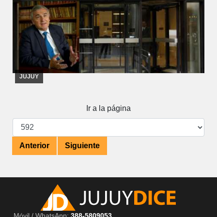
20/09/2019
La cifra es similar a la suma que el gobierno destinaría
a pagar un bono de 5 mil pesos para personas sin ingresos
estables
JUJUY
Ir a la página
Anterior
Siguiente
Móvil / WhatsApp:
388-5809053