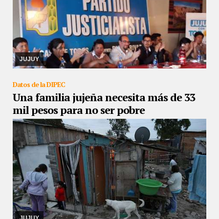
24/09/2019
También participaron concejales de ese espacio,
además de la candidata que encabeza la lista diputados Carolina
Moisés
JUJUY
Datos de la DIPEC
Una familia jujeña necesita más de 33
mil pesos para no ser pobre
24/09/2019
El dato corresponde a la canasta básica total de
agosto, y contempla a un hogar con 5 miembros.
JUJUY