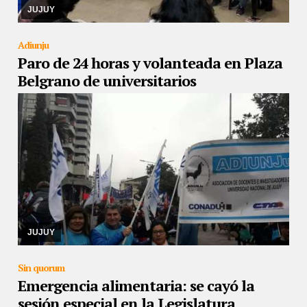
gremios siguen esperando
JUJUY
Adiunju
Paro de 24 horas y volanteada en Plaza
Belgrano de universitarios
25/09/2019
Exigen el pago de 5 mil pesos y la incorporación de la
cláusula gatillo para actualizar haberes, entre otros puntos
JUJUY
Sin quorum
Emergencia alimentaria: se cayó la
sesión especial en la Legislatura