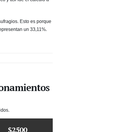
ufragios. Esto es porque
 representan un 33,11%.
ionamientos
idos.
$2500