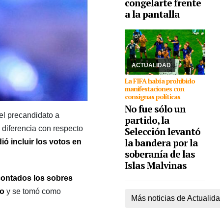
congelarte frente
16/07/2026
Los
jugadores saltaron la
a la pantalla
prohibición de ingresar
con consignas políticas
respecto al conflicto
bélico. A 40 años del gol
de D10s, la hazaña
argentin ...
ACTUALIDAD
La FIFA había prohibido
manifestaciones con
consignas políticas
No fue sólo un
 el precandidato a
partido, la
 diferencia con respecto
Selección levantó
la bandera por la
ió incluir los votos en
soberanía de las
Islas Malvinas
contados los sobres
eo
y se tomó como
Más noticias de Actualid