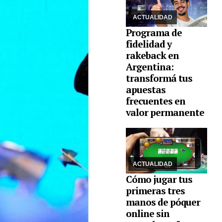
diarias desde Platino,
anf ...
ACTUALIDAD
Programa de
fidelidad y
rakeback en
Argentina:
transformá tus
apuestas
frecuentes en
23/07/2026
Con
valor permanente
apenas segundos, la
primera estrategia es
orientarse en la mesa,
aprender a observar,
calibrar la apuesta,
entre otros consejos
ACTUALIDAD
Cómo jugar tus
primeras tres
manos de póquer
online sin