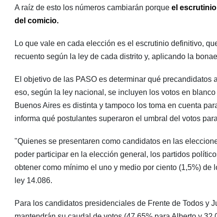
A raíz de esto los números cambiarán porque
el escrutinio
del comicio.
Lo que vale en cada elección es el escrutinio definitivo, que
recuento según la ley de cada distrito y, aplicando la bonae
El objetivo de las PASO es determinar qué precandidatos a
eso, según la ley nacional, se incluyen los votos en blanco
Buenos Aires es distinta y tampoco los toma en cuenta para l
informa qué postulantes superaron el umbral del votos para 
"Quienes se presentaren como candidatos en las elecciones
poder participar en la elección general, los partidos políti
obtener como mínimo el uno y medio por ciento (1,5%) de los
ley 14.086.
Para los candidatos presidenciales de Frente de Todos y J
mantendrán su caudal de votos (47,65% para Alberto y 32,08