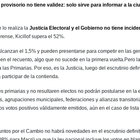
 provisorio no tiene validez: solo sirve para informar a la c
 lo realiza la
Justicia Electoral y el Gobierno no tiene incide
rense, Kicillof supera el 52%.
lcanzan el 1,5% y pueden presentarse para competir en las gen
 en el recuento, algo que no sucede en la primera vuelta.Pero la
as Primarias. Por eso, es la Justicia, luego del escrutinio defini
participar de la contienda.
 primarias y no resultaren electos no podrán postularse en la 
cos, agrupaciones municipales, federaciones y alianzas transitor
 votos positivos válidamente emitidos, aún en el caso de lista ú
untos por el Cambio no habrá novedades en el escrutinio defin
% para Macri) ya que la ley nacional incluye los votos en blanc