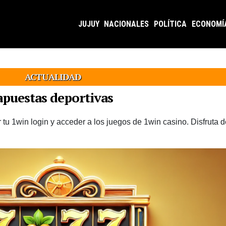
JUJUY
NACIONALES
POLÍTICA
ECONOMÍ
ACTUALIDAD
apuestas deportivas
tu 1win login y acceder a los juegos de 1win casino. Disfruta 