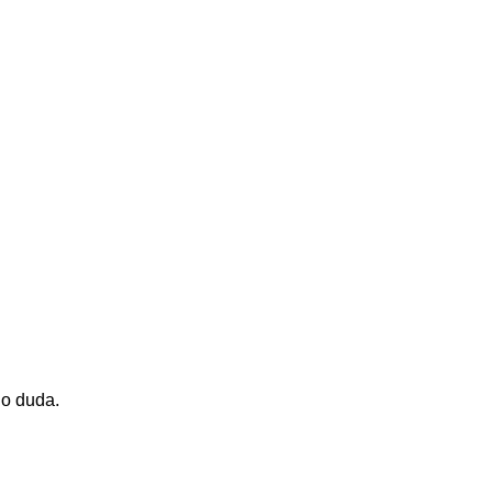
 o duda.