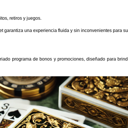
os, retiros y juegos.
bet garantiza una experiencia fluida y sin inconvenientes para s
variado programa de bonos y promociones, diseñado para brin