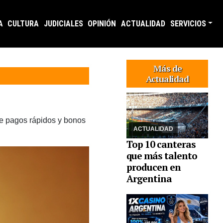
A
CULTURA
JUDICIALES
OPINIÓN
ACTUALIDAD
SERVICIOS
Más de
07/08/2026
Descubre
Actualidad
las 10 canteras que más
talento producen en
Argentina, cómo
trabajan y por qué
siguen siendo el motor
de pagos rápidos y bonos
del fútbol argentino
ACTUALIDAD
Top 10 canteras
que más talento
producen en
07/08/2026
Qué vía
acredita más rápido,
Argentina
cuánto tarda cada retiro,
dónde se escapan
comisiones que nadie
menciona, y la
configuración del primer