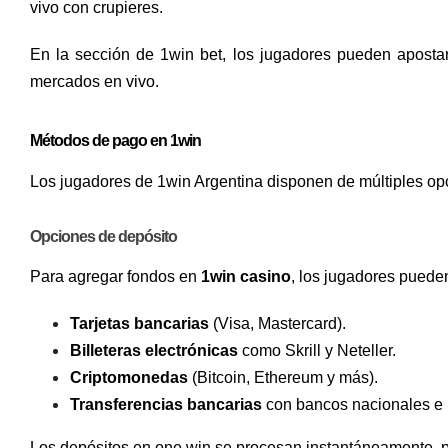
vivo con crupieres.
En la sección de 1win bet, los jugadores pueden apostar
mercados en vivo.
Métodos de pago en 1win
Los jugadores de 1win Argentina disponen de múltiples opci
Opciones de depósito
Para agregar fondos en
1win casino
, los jugadores puede
Tarjetas bancarias
(Visa, Mastercard).
Billeteras electrónicas
como Skrill y Neteller.
Criptomonedas
(Bitcoin, Ethereum y más).
Transferencias bancarias
con bancos nacionales e 
Los depósitos en one win se procesan instantáneamente, p