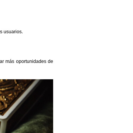
us usuarios.
dar más oportunidades de