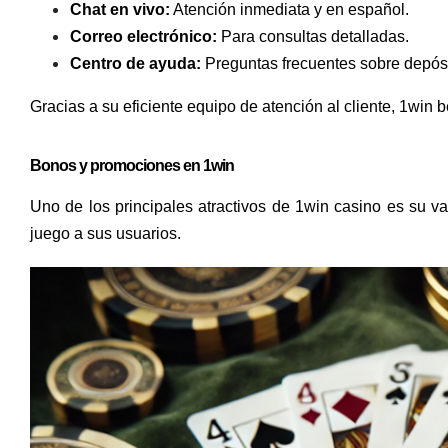
Chat en vivo:
Atención inmediata y en español.
Correo electrónico:
Para consultas detalladas.
Centro de ayuda:
Preguntas frecuentes sobre depósit
Gracias a su eficiente equipo de atención al cliente, 1win 
Bonos y promociones en 1win
Uno de los principales atractivos de 1win casino es su 
juego a sus usuarios.