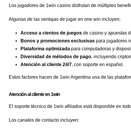
Los jugadores de 1win casino disfrutan de múltiples benef
Algunas de las ventajas de jugar en one win incluyen:
Acceso a cientos de juegos
de casino y apuestas d
Bonos y promociones exclusivas
para jugadores n
Plataforma optimizada
para computadoras y disposit
Diversidad de métodos de pago
, incluyendo cript
Atención al cliente 24/7
, con soporte en español.
Estos factores hacen de 1win Argentina una de las platafo
Atención al cliente en 1win
El soporte técnico de 1win afiliados está disponible en t
Los canales de contacto incluyen: