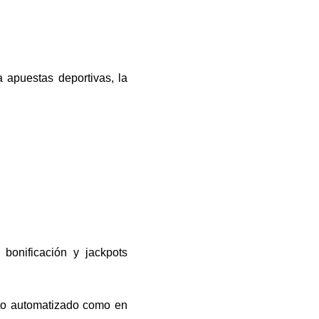
 apuestas deportivas, la
bonificación y jackpots
ato automatizado como en