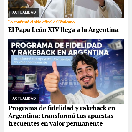
05/08/2026
La gira del pontífice incluye Perú y Uruguay. El
sucesor del Papa Francisco estará entre el 8 y el 11 en el país. El
Episcopado celebró la noticia y ...
ACTUALIDAD
Lo confirmó el sitio oficial del Vaticano
El Papa León XIV llega a la Argentina
24/07/2026
Descubre la estructura de niveles, cálculo de
devoluciones, bonos por ascenso, recompensas semanales y
mensuales, recargas diarias desde Platino, anf ...
ACTUALIDAD
Programa de fidelidad y rakeback en
Argentina: transformá tus apuestas
frecuentes en valor permanente