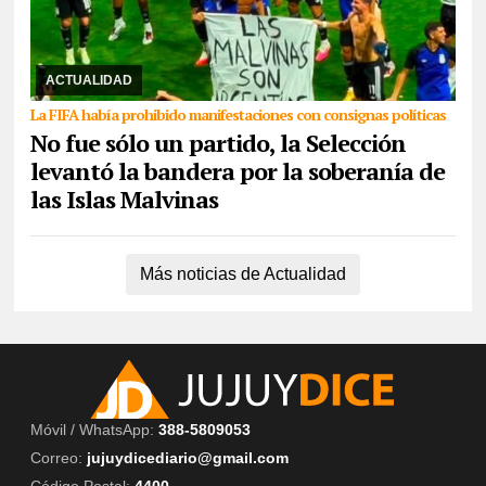
16/07/2026
Los jugadores saltaron la prohibición de ingresar con
consignas políticas respecto al conflicto bélico. A 40 años del gol
de D10s, la hazaña argentin ...
ACTUALIDAD
La FIFA había prohibido manifestaciones con consignas políticas
No fue sólo un partido, la Selección
levantó la bandera por la soberanía de
las Islas Malvinas
Más noticias de Actualidad
Móvil / WhatsApp:
388-5809053
Correo:
jujuydicediario@gmail.com