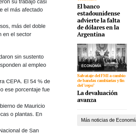
eron su trabajo casi
El banco
ue el más afectado
estadounidense
advierte la falta
asos, más del doble
de dólares en la
12/04/2025
El Gobierno
recibirá un paquete de
Argentina
 en el sector
dólares que Milei
celebró por cadena
nacional y prometió más
ajuste fiscal para este
daron sin sustento
año. Se levanta el cepo,
responden al empleo
el m ...
ECONOMÍA
Salvataje del FMI a cambio
de bandas cambiarias y fin
ura CEPA. El 54 % de
del "cepo"
do ese porcentaje fue
La devaluación
avanza
bierno de Mauricio
icas o plantas. En
Más noticias de Economí
 Nacional de San