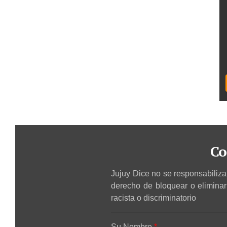
Co
Jujuy Dice no se responsabiliza 
derecho de bloquear o elimina
racista o discriminatorio
Su Nombre