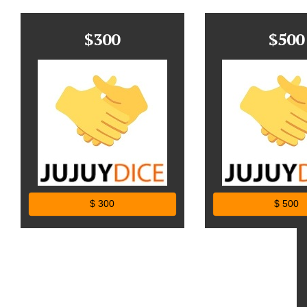
$300
$500
$ 300
$ 500