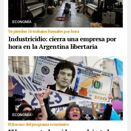
15/12/2025
Los datos aportados por la Superintendencia de
Riesgos del Trabajo señalan que 394 personas pierden su trabajo
por día y las fábricas operan al 60% d ...
ECONOMÍA
Se pierden 16 trabajos formales por hora
Industricidio: cierra una empresa por
hora en la Argentina libertaria
30/06/2025
La firma JP Morgan, la cual supo integrar el ministro
Luis Caputo, indicó a sus clientes que el país no obtendrá en el
mediano plazo las divisas y re ...
ECONOMÍA
El fracaso del programa económico