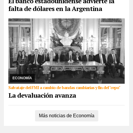
El banco estadounidense advierte la
falta de dólares en la Argentina
12/04/2025
El Gobierno recibirá un paquete de dólares que Milei
celebró por cadena nacional y prometió más ajuste fiscal para
este año. Se levanta el cepo, el m ...
ECONOMÍA
Salvataje del FMI a cambio de bandas cambiarias y fin del "cepo"
La devaluación avanza
Más noticias de Economía