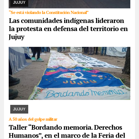
provincia confluyeron en San Salvador para r ...
JUJUY
“Se está violando la Constitución Nacional”
Las comunidades indígenas lideraron
la protesta en defensa del territorio en
Jujuy
07/08/2026
La actividad se desarrollará esta tarde en CAJA. Se
expondrán los paños y libritos bordados a mano por el colectivo y,
además, quienes participen pod ...
JUJUY
A 50 años del golpe militar
Taller “Bordando memoria. Derechos
Humanos”, en el marco de la Feria del