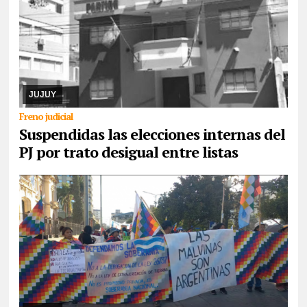
08/08/2026
El cronograma electoral suspendido, el juez Hansen
resolvió la apelación de la lista Celeste y Blanca, argumenta trató
desigual. Ya corrió traslado a ...
JUJUY
Freno judicial
Suspendidas las elecciones internas del
PJ por trato desigual entre listas
07/08/2026
Reunidos por el rechazo a “la venta de la
Pachamama”, manifestantes de todos los sectores sociales de la