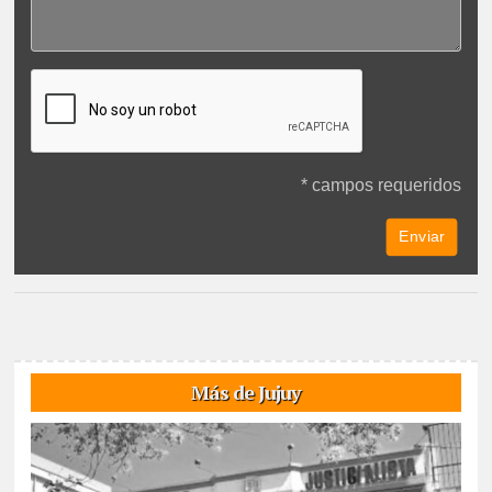
* campos requeridos
Más de Jujuy