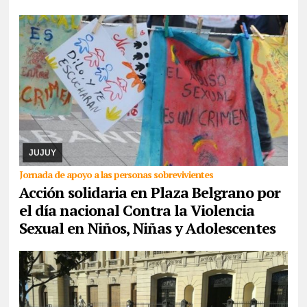
07/08/2026
La actividad se desarrollará este domingo desde las
17. Piden la donación de juguetes, libros que serán entregados a
un comedor comunitario. También ...
JUJUY
Jornada de apoyo a las personas sobrevivientes
Acción solidaria en Plaza Belgrano por
el día nacional Contra la Violencia
Sexual en Niños, Niñas y Adolescentes