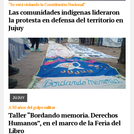
“Se está violando la Constitución Nacional”
Las comunidades indígenas lideraron
la protesta en defensa del territorio en
Jujuy
07/08/2026
La actividad se desarrollará esta tarde en CAJA. Se
expondrán los paños y libritos bordados a mano por el colectivo y,
además, quienes participen pod ...
JUJUY
A 50 años del golpe militar
Taller “Bordando memoria. Derechos
Humanos”, en el marco de la Feria del
Libro