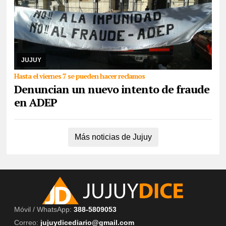
06/08/2026
De cara a las elecciones nacionales de CTERA del 2
de septiembre, integrante de la lista Multicolor sostuvo que hace
días que la Junta Electoral no s ...
JUJUY
Hasta el viernes 7 se pueden hacer reclamos
Denuncian un nuevo intento de fraude
en ADEP
Más noticias de Jujuy
Móvil / WhatsApp:
388-5809053
Correo:
jujuydicediario@gmail.com