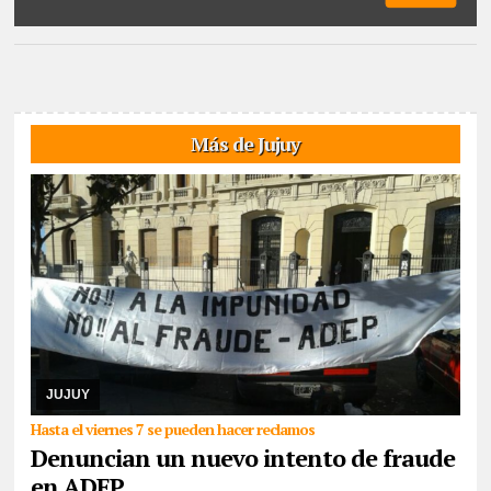
Más de Jujuy
06/08/2026
De cara a las elecciones nacionales de CTERA del 2
de septiembre, integrante de la lista Multicolor sostuvo que hace
días que la Junta Electoral no s ...
JUJUY
Hasta el viernes 7 se pueden hacer reclamos
Denuncian un nuevo intento de fraude
en ADEP