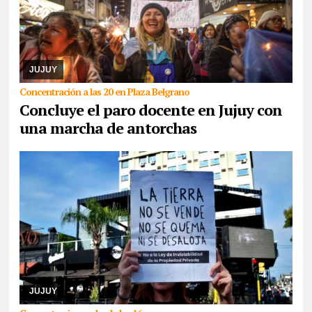
05/08/2026
La medida de fuerza es llevada a cabo por maestros
y maestras de base de ADEP, que hoy, se presentarán tanto en el
Ministerio de Educación como en Ca ...
JUJUY
Concentración a las 20 en Plaza Belgrano
Concluye el paro docente en Jujuy con
una marcha de antorchas
05/08/2026
Comunidades indígenas, sindicatos, ambientalistas,
organizaciones sociales, políticas y de derechos humanos se
congregarán en la capital, como así ta ...
JUJUY