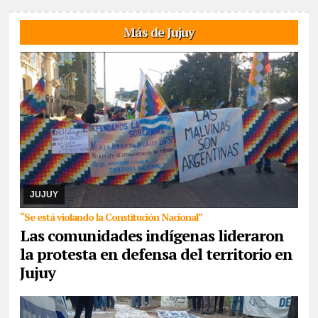
Más de Jujuy
07/08/2026
Reunidos por el rechazo a “la venta de la
Pachamama”, manifestantes de todos los sectores sociales de la
provincia confluyeron en San Salvador para r ...
JUJUY
“Se está violando la Constitución Nacional”
Las comunidades indígenas lideraron
la protesta en defensa del territorio en
Jujuy