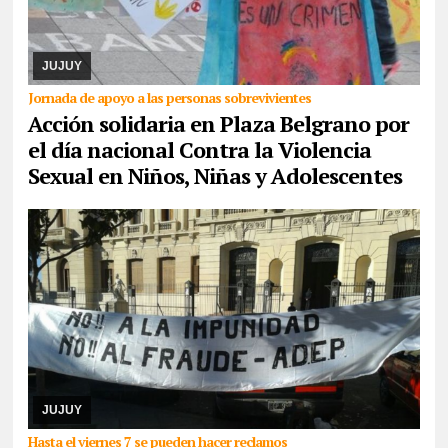
07/08/2026
La actividad se desarrollará este domingo desde las
17. Piden la donación de juguetes, libros que serán entregados a
un comedor comunitario. También ...
JUJUY
Jornada de apoyo a las personas sobrevivientes
Acción solidaria en Plaza Belgrano por
el día nacional Contra la Violencia
Sexual en Niños, Niñas y Adolescentes
06/08/2026
De cara a las elecciones nacionales de CTERA del 2
de septiembre, integrante de la lista Multicolor sostuvo que hace
días que la Junta Electoral no s ...
JUJUY
Hasta el viernes 7 se pueden hacer reclamos