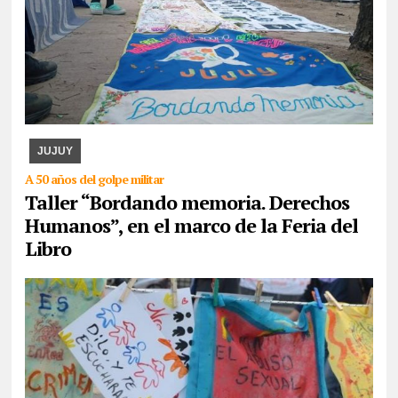
07/08/2026
La actividad se desarrollará esta tarde en CAJA. Se
expondrán los paños y libritos bordados a mano por el colectivo y,
además, quienes participen pod ...
JUJUY
A 50 años del golpe militar
Taller “Bordando memoria. Derechos
Humanos”, en el marco de la Feria del
Libro