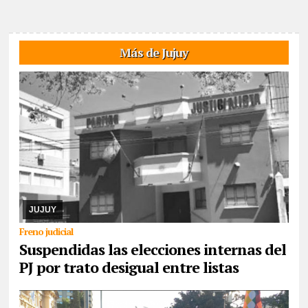
Más de Jujuy
08/08/2026
El cronograma electoral suspendido, el juez Hansen
resolvió la apelación de la lista Celeste y Blanca, argumenta trató
desigual. Ya corrió traslado a ...
JUJUY
Freno judicial
Suspendidas las elecciones internas del
PJ por trato desigual entre listas