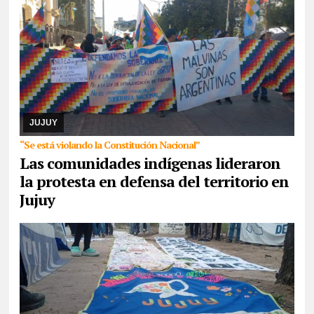
07/08/2026
Reunidos por el rechazo a “la venta de la
Pachamama”, manifestantes de todos los sectores sociales de la
provincia confluyeron en San Salvador para r ...
JUJUY
“Se está violando la Constitución Nacional”
Las comunidades indígenas lideraron
la protesta en defensa del territorio en
Jujuy