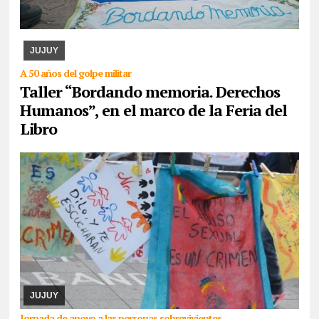
07/08/2026
La actividad se desarrollará esta tarde en CAJA. Se
expondrán los paños y libritos bordados a mano por el colectivo y,
además, quienes participen pod ...
JUJUY
A 50 años del golpe militar
Taller “Bordando memoria. Derechos
Humanos”, en el marco de la Feria del
Libro
07/08/2026
La actividad se desarrollará este domingo desde las
17. Piden la donación de juguetes, libros que serán entregados a
un comedor comunitario. También ...
JUJUY
Jornada de apoyo a las personas sobrevivientes