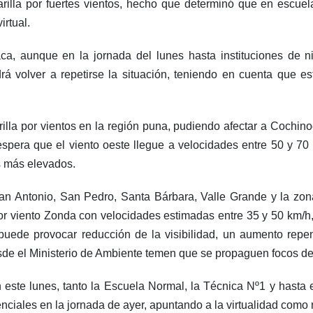
rilla por fuertes vientos, hecho que determinó que en escuel
irtual.
a, aunque en la jornada del lunes hasta instituciones de niv
drá volver a repetirse la situación, teniendo en cuenta que 
rilla por vientos en la región puna, pudiendo afectar a Cochi
spera que el viento oeste llegue a velocidades entre 50 y 70
s más elevados.
an Antonio, San Pedro, Santa Bárbara, Valle Grande y la zo
por viento Zonda con velocidades estimadas entre 35 y 50 km/h
uede provocar reducción de la visibilidad, un aumento repen
sde el Ministerio de Ambiente temen que se propaguen focos de
n este lunes, tanto la Escuela Normal, la Técnica Nº1 y hasta
ciales en la jornada de ayer, apuntando a la virtualidad como