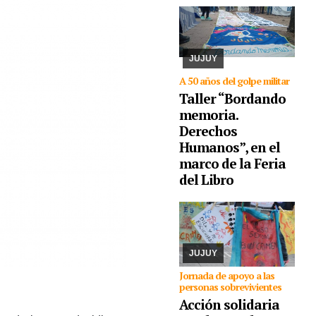
expondrán los paños y
libritos bordados a
mano por el colectivo y,
además, quienes
participen pod ...
JUJUY
A 50 años del golpe militar
Taller “Bordando
memoria.
Derechos
Humanos”, en el
marco de la Feria
07/08/2026
La actividad
se desarrollará este
del Libro
domingo desde las 17.
Piden la donación de
juguetes, libros que
serán entregados a un
comedor comunitario.
También ...
JUJUY
Jornada de apoyo a las
personas sobrevivientes
Acción solidaria