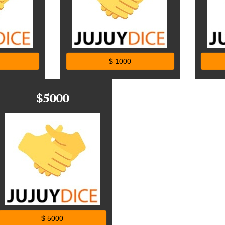
$ 1000
$5000
$ 5000