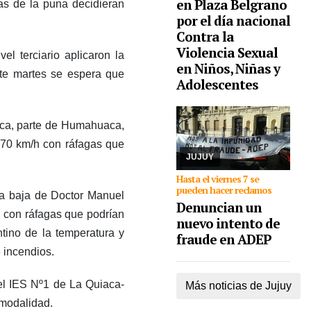
en Plaza Belgrano
as de la puna decidieran
por el día nacional
Contra la
Violencia Sexual
el terciario aplicaron la
en Niños, Niñas y
06/08/2026
De cara a
este martes se espera que
las elecciones
Adolescentes
nacionales de CTERA
del 2 de septiembre,
integrante de la lista
noca, parte de Humahuaca,
Multicolor sostuvo que
hace días que la Junta
 70 km/h con ráfagas que
Electoral no s ...
JUJUY
Hasta el viernes 7 se
pueden hacer reclamos
na baja de Doctor Manuel
Denuncian un
, con ráfagas que podrían
nuevo intento de
tino de la temperatura y
fraude en ADEP
 incendios.
 el IES Nº1 de La Quiaca-
Más noticias de Jujuy
 modalidad.