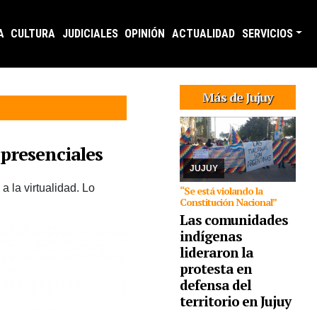
A
CULTURA
JUDICIALES
OPINIÓN
ACTUALIDAD
SERVICIOS
07/08/2026
Reunidos
por el rechazo a “la
venta de la
Más de Jujuy
Pachamama”,
manifestantes de todos
los sectores sociales de
la provincia confluyeron
 presenciales
en San Salvador para r
...
JUJUY
 la virtualidad. Lo
“Se está violando la
Constitución Nacional”
Las comunidades
indígenas
lideraron la
protesta en
defensa del
07/08/2026
La actividad
se desarrollará esta
territorio en Jujuy
tarde en CAJA. Se