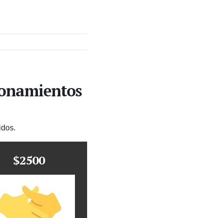
ionamientos
idos.
$2500