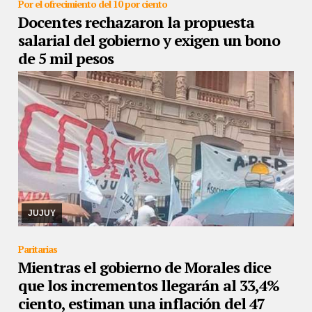
Por el ofrecimiento del 10 por ciento
Docentes rechazaron la propuesta
salarial del gobierno y exigen un bono
de 5 mil pesos
26/08/2019
Los gremios mayoritarios ADEP y CEDEMS
confirmaron que rechazarán la oferta del gobierno y mantienen el
pedido de un 20 por ciento de aumento
JUJUY
Paritarias
Mientras el gobierno de Morales dice
que los incrementos llegarán al 33,4%
ciento, estiman una inflación del 47