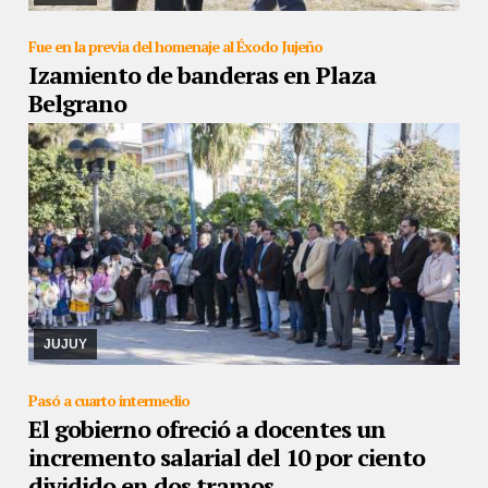
Fue en la previa del homenaje al Éxodo Jujeño
Izamiento de banderas en Plaza
Belgrano
24/08/2019
Participaron Concejales y autoridades del Concejo
Deliberante y alumnos del colegio EMDEI.
JUJUY
Pasó a cuarto intermedio
El gobierno ofreció a docentes un
incremento salarial del 10 por ciento
dividido en dos tramos