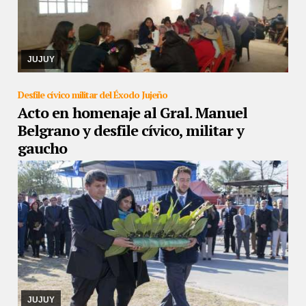
24/08/2019
El conflicto se inicio en marzo y dias atrás llegaron a
un acuerdo para la instalación de la fibra óptica que atraviesa la
comunidad indígena. el log ...
JUJUY
Desfile cívico militar del Éxodo Jujeño
Acto en homenaje al Gral. Manuel
Belgrano y desfile cívico, militar y
gaucho
24/08/2019
Participaron del Acto Protocolar y entregaron una
ofrenda floral por el Concejo Deliberante de San Salvador de
Jujuy.
JUJUY