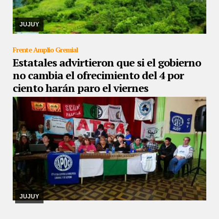
26/08/2019
Carolina Moisés expresó su apoyo a los trabajadores
en el reclamo y pone a disposición el Congreso para que
intermedie en el evento.
JUJUY
Frente Amplio Gremial
Estatales advirtieron que si el gobierno
no cambia el ofrecimiento del 4 por
ciento harán paro el viernes
26/08/2019
Hoy presentarán una contrapropuesta ante el poder
ejecutivo.
JUJUY