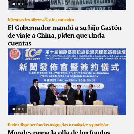
27/08/2019
Se trata de la quinta marcha nacional a nivel nacional.
JUJUY
Mientras les ofrece 4% a los estatales
El Gobernador mandó a su hijo Gastón
de viaje a China, piden que rinda
cuentas
26/08/2019
La Diputada Alejandra cejas presentó un pedido de
informes para que se dé a conocer los gastos originados por el
viaje y como se lo autorizó a repres ...
JUJUY
Podrá disponer fondos asignados a cualquier repartición
Morales raspa la olla de los fondos