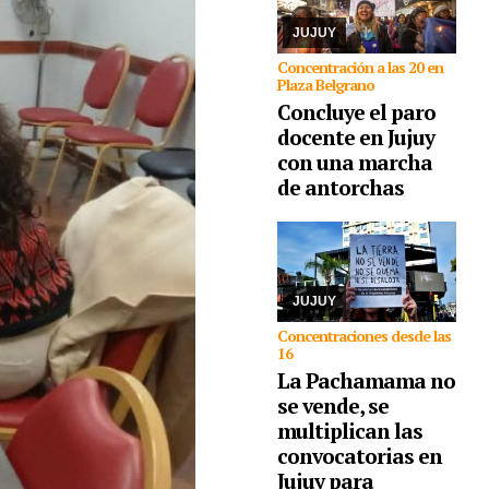
Ministerio de Educación
como en Ca ...
JUJUY
Concentración a las 20 en
Plaza Belgrano
Concluye el paro
docente en Jujuy
05/08/2026
con una marcha
Comunidades
indígenas, sindicatos,
de antorchas
ambientalistas,
organizaciones
sociales, políticas y de
derechos humanos se
congregarán en la
capital, como así ta ...
JUJUY
Concentraciones desde las
16
La Pachamama no
se vende, se
multiplican las
convocatorias en
Jujuy para