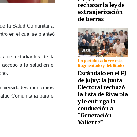
rechazar la ley de
extranjerización
04/08/2026
El órgano
partidario catalogó de
de tierras
“insubsanables” las
 de la Salud Comunitaria,
irregularidades que
presentó la lista, por lo
tro en el cual se planteó
que la interna
programada para el 30
de agosto que ...
JUJUY
cas de estudiantes de la
Un partido cada vez más
fragmentado y debilitado
l acceso a la salud en el
Escándalo en el PJ
cho.
de Jujuy: la Junta
Electoral rechazó
universidades, municipios,
la lista de Rivarola
Salud Comunitaria para el
y le entrega la
conducción a
“Generación
Valiente”