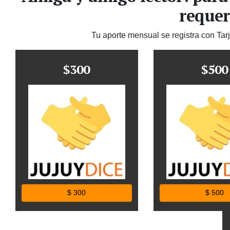
requer
Tu aporte mensual se registra con Tar
$300
$500
$ 300
$ 500