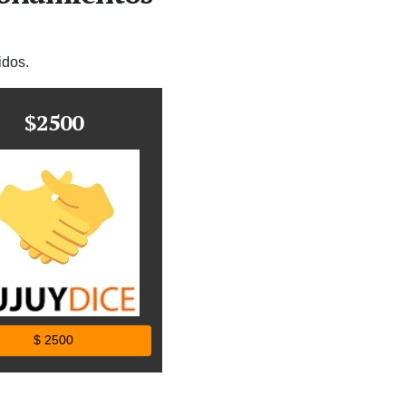
idos.
$2500
$ 2500