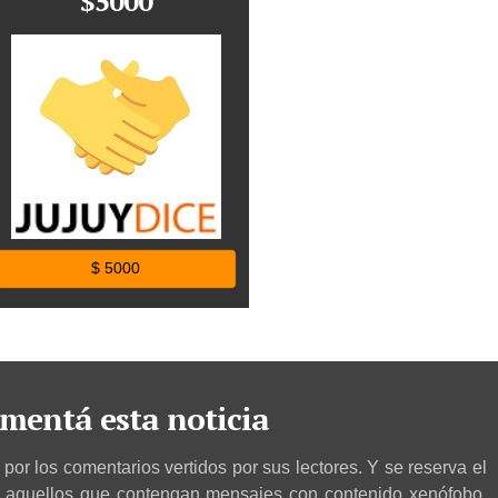
$5000
$ 5000
mentá esta noticia
por los comentarios vertidos por sus lectores. Y se reserva el
r aquellos que contengan mensajes con contenido xenófobo,