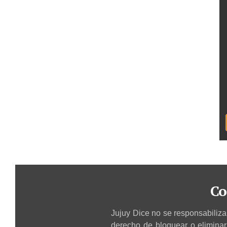
Co
Jujuy Dice no se responsabiliza 
derecho de bloquear o elimina