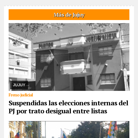
Más de Jujuy
08/08/2026
El cronograma electoral suspendido, el juez Hansen
resolvió la apelación de la lista Celeste y Blanca, argumenta trató
desigual. Ya corrió traslado a ...
JUJUY
Freno judicial
Suspendidas las elecciones internas del
PJ por trato desigual entre listas