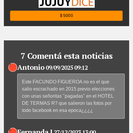
$ 5000
7 Comentá esta noticias
Antonio
7
09/09/2025 09:12
Este FACUNDO FIGUEROA no es el que
salio escrachado en 2015 previo elecciones
con unas señoritas "pagadas" en el HOTEL
DE TERMAS R? que salieron las fotos por
todo facebook en esa epoca¿¿¿¿
Fernanda I
6
27/12/2023 13:00