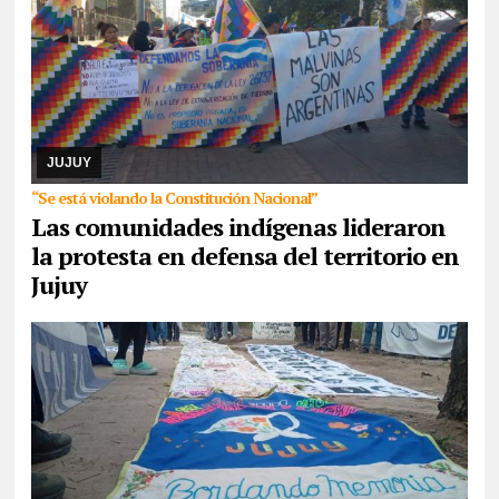
07/08/2026
Reunidos por el rechazo a “la venta de la
Pachamama”, manifestantes de todos los sectores sociales de la
provincia confluyeron en San Salvador para r ...
JUJUY
“Se está violando la Constitución Nacional”
Las comunidades indígenas lideraron
la protesta en defensa del territorio en
Jujuy
07/08/2026
La actividad se desarrollará esta tarde en CAJA. Se