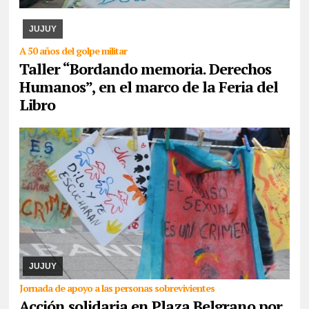
expondrán los paños y libritos bordados a mano por el colectivo y,
además, quienes participen pod ...
JUJUY
A 50 años del golpe militar
Taller “Bordando memoria. Derechos
Humanos”, en el marco de la Feria del
Libro
07/08/2026
La actividad se desarrollará este domingo desde las
17. Piden la donación de juguetes, libros que serán entregados a
un comedor comunitario. También ...
JUJUY
Jornada de apoyo a las personas sobrevivientes
Acción solidaria en Plaza Belgrano por