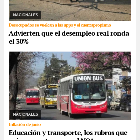
15/07/2026
La apertura de importaciones golpea directamente a
la industria textil, calzado, autopartes, entre otras, por lo que en el
primer cuatrimestre 5.654 ...
NACIONALES
Desocupados se vuelcan a las apps y el cuentapropismo
Advierten que el desempleo real ronda
el 30%
15/07/2026
Los datos se desprenden de la medición del INDEC
respecto al Índice de Precios al Consumidor que se ubicó en el
orden del 1,9% en el mes anterior, po ...
NACIONALES
Inflación de junio
Educación y transporte, los rubros que