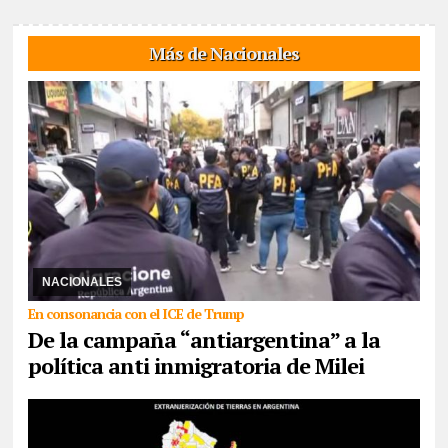
Más de Nacionales
30/07/2026
Mediante un DNU, el gobierno libertario prohibió el
ingreso al país o la expulsión a quienes inciten o dirijan mensajes
de odio, discriminación o vio ...
NACIONALES
En consonancia con el ICE de Trump
De la campaña “antiargentina” a la
política anti inmigratoria de Milei