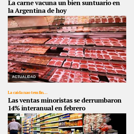
La carne vacuna un bien suntuario en
la Argentina de hoy
05/03/2019
El precio minorista de la carne vacuna acumula una
suba de alrededor de un 20% en lo que va del año y es uno de los
factores que más tracciona a la i ...
ACTUALIDAD
La caída nao tem fin…
Las ventas minoristas se derrumbaron
14% interanual en febrero