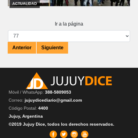
informe de SiPreBa (Sindicato de Pre ...
ACTUALIDAD
Ir a la página
Anterior
Siguiente
Móvil / WhatsApp:
388-5809053
Correo:
jujuydicediario@gmail.com
Código Postal:
4400
Jujuy, Argentina
©2019 Jujuy Dice, todos los derechos reservados.