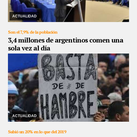
07/03/2019
De este modo el PJ orgánicamente invita a los futuros
presidenciables a definir candidaturas en las PASO para formar un
frente opositor.
ACTUALIDAD
Son el 7,9% de la población
3,4 millones de argentinos comen una
sola vez al día
05/03/2019
Una investigación del Barómetro de la Deuda Social,
dependiente de la Universidad Católica Argentina (UCA) abordó la
situación alimentaria en el país ...
ACTUALIDAD
Subió un 20% en lo que del 2019