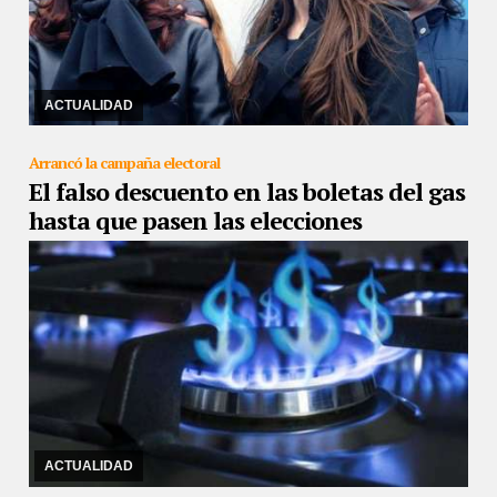
14/03/2019
La senadora de Unidad Ciudadana Cristina Kirchner
subió a su cuenta de Twitter un video donde informa que su hija,
Florencia Kirchner, padece severos ...
ACTUALIDAD
Arrancó la campaña electoral
El falso descuento en las boletas del gas
hasta que pasen las elecciones
12/03/2019
Así lo dispuso el gobierno con la aplicación de un
“descuento” entre los meses de mayo a septiembre
ACTUALIDAD