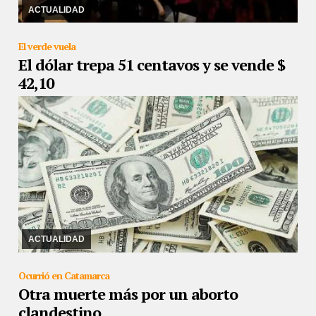
económica de los trabajadores de C5N.
ACTUALIDAD
El verde vuela
El dólar trepa 51 centavos y se vende $
42,10
20/03/2019
Pese a que el Banco Central convalidó tasas de
interés de hasta un 64%
ACTUALIDAD
Ocurrió en Catamarca
Otra muerte más por un aborto
clandestino