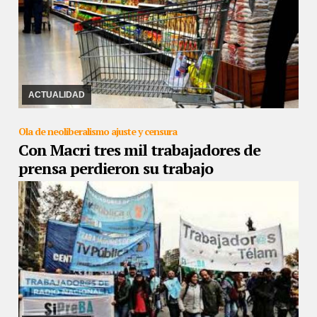
04/03/2019
Así lo señala un estudio realizado por la CAME
ACTUALIDAD
Ola de neoliberalismo ajuste y censura
Con Macri tres mil trabajadores de
prensa perdieron su trabajo
03/03/2019
Se perdieron 3.000 puestos de trabajo con la gestión
Cambiemos. Solo en 2018 fueron 718 trabajos menos, según un