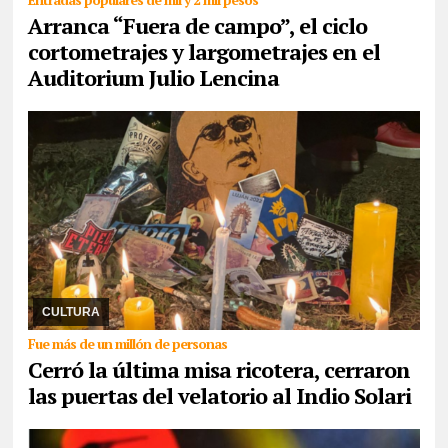
Arranca “Fuera de campo”, el ciclo
cortometrajes y largometrajes en el
Auditorium Julio Lencina
08/06/2026
Alrededor de las 5 de la madrugada de este lunes, el
microestadio Gatica de Villa Dominico en Avellaneda dio por
finalizado la despedida de seguidore ...
CULTURA
Fue más de un millón de personas
Cerró la última misa ricotera, cerraron
las puertas del velatorio al Indio Solari