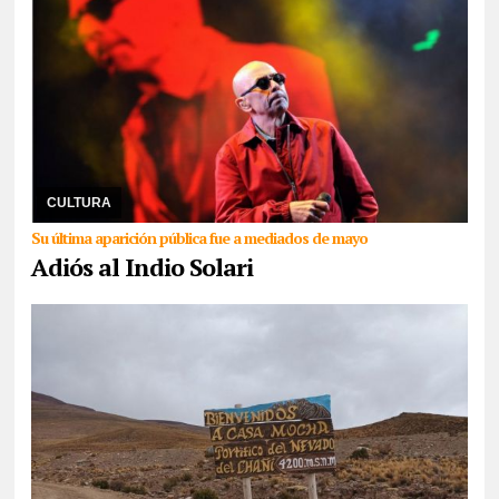
05/06/2026
El músico falleció a los 77 años en su casa de Parque
Leloir. El referente del rock padecía Mal de Parkinson. La familia
no emitió un comunicado sobr ...
CULTURA
Su última aparición pública fue a mediados de mayo
Adiós al Indio Solari
15/05/2026
Se trata de la momia infantil, una de las reliquias