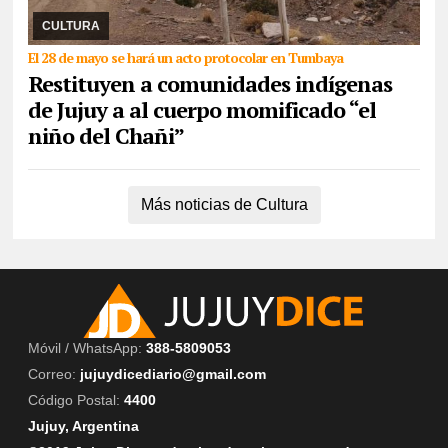
arqueológicas más importantes de Jujuy, hallada en 1905 a casi
6000 metros de altura en el Nevado ...
CULTURA
El 28 de mayo se hará un acto protocolar en Tumbaya
Restituyen a comunidades indígenas
de Jujuy a al cuerpo momificado “el
niño del Chañi”
Más noticias de Cultura
Móvil / WhatsApp:
388-5809053
Correo:
jujuydicediario@gmail.com
Código Postal:
4400
Jujuy, Argentina