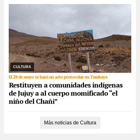
15/05/2026
Se trata de la momia infantil, una de las reliquias
arqueológicas más importantes de Jujuy, hallada en 1905 a casi
6000 metros de altura en el Nevado ...
CULTURA
El 28 de mayo se hará un acto protocolar en Tumbaya
Restituyen a comunidades indígenas
de Jujuy a al cuerpo momificado “el
niño del Chañi”
Más noticias de Cultura