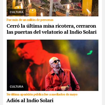
08/06/2026
Alrededor de las 5 de la madrugada de este lunes, el
microestadio Gatica de Villa Dominico en Avellaneda dio por
finalizado la despedida de seguidore ...
CULTURA
Fue más de un millón de personas
Cerró la última misa ricotera, cerraron
las puertas del velatorio al Indio Solari
05/06/2026
El músico falleció a los 77 años en su casa de Parque
Leloir. El referente del rock padecía Mal de Parkinson. La familia
no emitió un comunicado sobr ...
CULTURA
Su última aparición pública fue a mediados de mayo
Adiós al Indio Solari