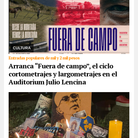
08/07/2026
Con la proyección de Gran Poder del jujeño Hernán
Paganini, este miércoles y todos los miércoles de julio se
exhibirán producciones del cine argentin ...
CULTURA
Entradas populares de mil y 2 mil pesos
Arranca “Fuera de campo”, el ciclo
cortometrajes y largometrajes en el
Auditorium Julio Lencina