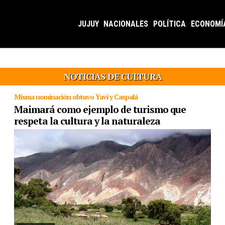
JUJUY
NACIONALES
POLÍTICA
ECONOMÍ
NOTICIAS DE CULTURA
Misma nominación obtuvo Yavi y Caspalá
Maimará como ejemplo de turismo que
respeta la cultura y la naturaleza
16/05/2025
El pueblo de la quebrada fue seleccionado entre 8
destinos de todo el país para competir como uno de los pueblos