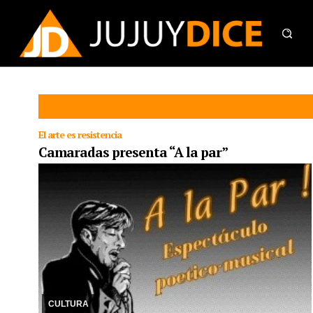
El arte es resistencia
Camaradas presenta “A la par”
22/05/2025
Los camaradas Omar Lafuente y Jorge Giles resisten
en el escenario de El Pasillo, llevando la poesía y la música como
banderas al publico.
CULTURA