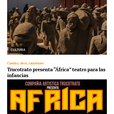
03/09/2024
Sin ser invitados a la inauguración, el equipo de
escultores que encabezó Ernesto Figueroa se sintió invisibilizado.
La obra llevó meses de trabajo y ...
CULTURA
Cuento, circo, canciones
Trucotrato presenta “África” teatro para las
infancias