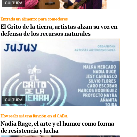
este domingo a las 20 en Plaza Vilca ...
CULTURA
Entrada un alimento para comedores
El Grito de la tierra, artistas alzan su voz en
defensa de los recursos naturales
24/10/2024
Artistas jujeños se suman a la propuesta nacional.
Mañana viernes la convocatoria es a las 20 en el Teatro El Pasillo
y el sábado desde las 17 en el ...
CULTURA
Hoy realizará una función en el CABA
Nadia Ruge, el arte y el humor como forma
de resistencia y lucha