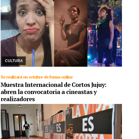
30/08/2024
Creadora de personajes como “la vecina de Alto
Comedero” y “Tita Bardealo”, la actriz jujeña desembarcó en
Buenos Aires para desarrollar la obra de t ...
CULTURA
Se realizará en octubre de forma online
Muestra Internacional de Cortos Jujuy:
abren la convocatoria a cineastas y
realizadores