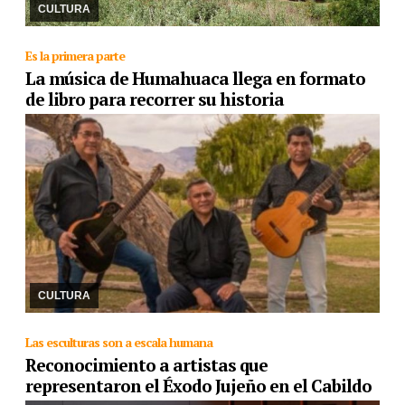
más lindo del mundo. Sostenibilidad, ...
CULTURA
Es la primera parte
La música de Humahuaca llega en formato
de libro para recorrer su historia
23/11/2024
Se trata de la entrega "Folklore y folkloristas de
Humahuaca: Primera Parte", compilación que fue realizada por el
escritor Luis Orlando Vega, la cua ...
CULTURA
Las esculturas son a escala humana
Reconocimiento a artistas que
representaron el Éxodo Jujeño en el Cabildo