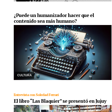
¿Puede un humanizador hacer que el
contenido sea más humano?
05/03/2025
La IA, al ser una tecnología basada en algoritmos,
está entrenada para brindar información según una palabra clave
específica. Nunca inyectará elemen ...
CULTURA
Entrevista con Soledad Ferrari
El libro “Las Blaquier” se presentó en Jujuy