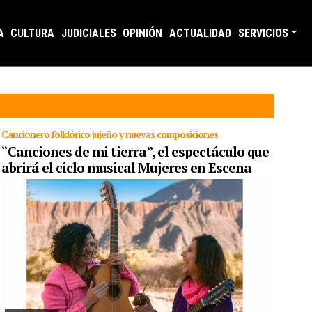
A
CULTURA
JUDICIALES
OPINIÓN
ACTUALIDAD
SERVICIOS
Cancionero folklórico jujeño y nuevas composiciones
“Canciones de mi tierra”, el espectáculo que
abrirá el ciclo musical Mujeres en Escena
07/03/2025
Se trata de la propuesta artística del dúo Cantoras
que integra Noelía Gareca y Caro Escobar. En encuentro será