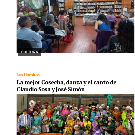
16/10/2024
Desde el matrimonio que contrajo con María Elena
Arrieta, convirtiéndose así en el “amo y señor” del Ingenio
Ledesma, la historia narra los delitos d ...
CULTURA
Los Hornitos
La mejor Cosecha, danza y el canto de
Claudio Sosa y José Simón