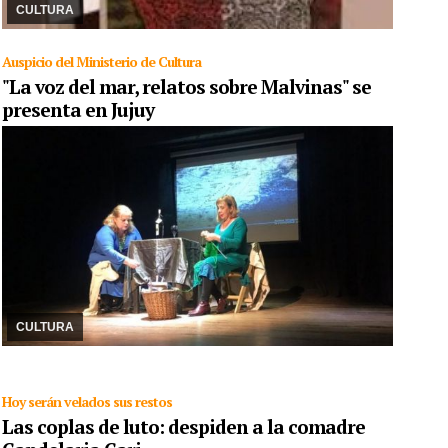
Córdoba. Circuitos del terrorismo de Es ...
CULTURA
Auspicio del Ministerio de Cultura
"La voz del mar, relatos sobre Malvinas" se
presenta en Jujuy
12/10/2023
Relatos para reparar la memoria a través de
narraciones que cuentan las historias de la guerra donde hay 15
jujeños que dejaron la vida en Malvinas
CULTURA
Hoy serán velados sus restos
Las coplas de luto: despiden a la comadre