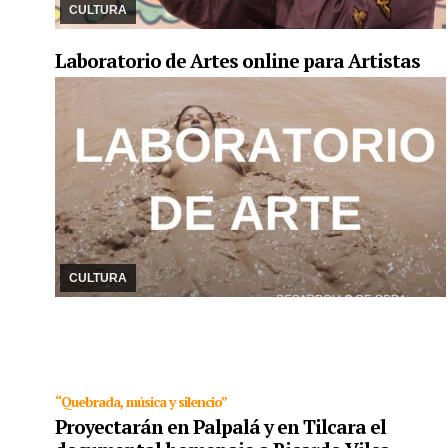
espacios culturales en la capi ...
CULTURA
Laboratorio de Artes online para Artistas
15/04/2024
Laboratorio de artes esta destinado a artistas,
productores visuales y se dictara de manera online .y presencial
en la ciudad de salta
CULTURA
“Quebrada, música y silencio”
Proyectarán en Palpalá y en Tilcara el