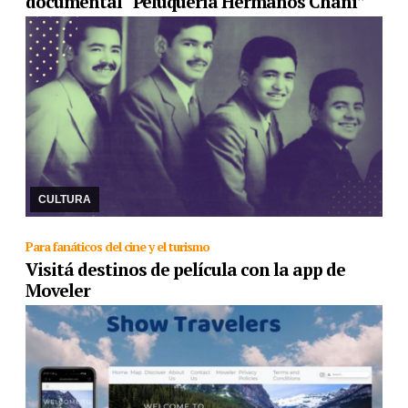
documental “Peluquería Hermanos Chañi”
30/05/2023
La pieza audiovisual es parte del ciclo “la vida es
corta” que produce Wayruro. Allí se recupera el trabajo solidario
de peluqueros y artistas de la ...
CULTURA
Para fanáticos del cine y el turismo
Visitá destinos de película con la app de
Moveler