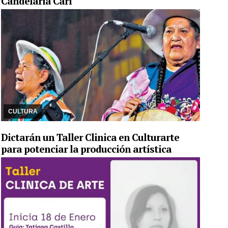
Candelaria Cari
24/04/2023
Junto a Ernestina, conformaron las Hermanas Cari,
dúo que recorrió escenarios en Europa dando a conocer la cultura
humahuaqueña. El municipio declaró ...
CULTURA
Dictarán un Taller Clinica en Culturarte
para potenciar la producción artística