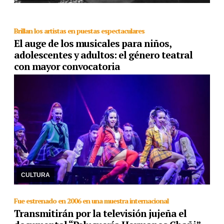
Brillan los artistas en puestas espectaculares
El auge de los musicales para niños,
adolescentes y adultos: el género teatral
con mayor convocatoria
06/03/2024
Las adaptaciones de títulos de Broadway o Londres
brillan en la temporada teatral. Matilda, Querido Evan, Heathers,
Come from away, Shrek, Piaf, Drác ...
CULTURA
Fue estrenado en 2006 en una muestra internacional
Transmitirán por la televisión jujeña el