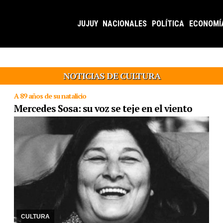
JUJUY
NACIONALES
POLÍTICA
ECONOMÍ
NOTICIAS DE CULTURA
A 89 años de su natalicio
Mercedes Sosa: su voz se teje en el viento
09/07/2024
La cantora que trascendió fronteras que conmovió al
mundo con su música y represento a la Patria.
CULTURA