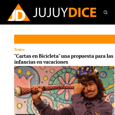
Teatro
"Cartas en Bicicleta" una propuesta para las
infancias en vacaciones
12/07/2024
​​​​​​​El grupo de artistas “Clap Clap “ y la participación
especial de l elenco Sol y Arte” reponen la obra en varios