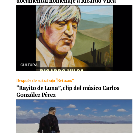
documental homenaje a Ricardo Vilca
07/06/2023
A las 17 desde el jueves y hasta el domingo, el Cine
Teatro Altos Hornos Zapla de la ciudad siderúrgica pasará la
película, además de contar con la p ...
CULTURA
Después de su trabajo “Retazos”
“Rayito de Luna”, clip del músico Carlos
González Pérez