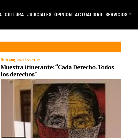
A
CULTURA
JUDICIALES
OPINIÓN
ACTUALIDAD
SERVICIOS
Se inaugura el viernes
Muestra itinerante: “Cada Derecho. Todos
los derechos"
12/06/2024
La colección de afiches se inaugura el viernes 14 de
junio a las 19 horas, y luego una mesa panel “De Jujuy a