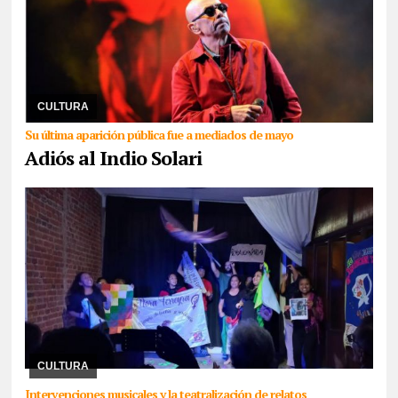
05/06/2026
El músico falleció a los 77 años en su casa de Parque
Leloir. El referente del rock padecía Mal de Parkinson. La familia
no emitió un comunicado sobr ...
CULTURA
Su última aparición pública fue a mediados de mayo
Adiós al Indio Solari
23/03/2026
Organismos de Derechos Humanos de Jujuy
desarrollan un extenso programa para conmemorar “30 mil veces
organización y lucha” que finaliza mañana con l ...
CULTURA
Intervenciones musicales y la teatralización de relatos