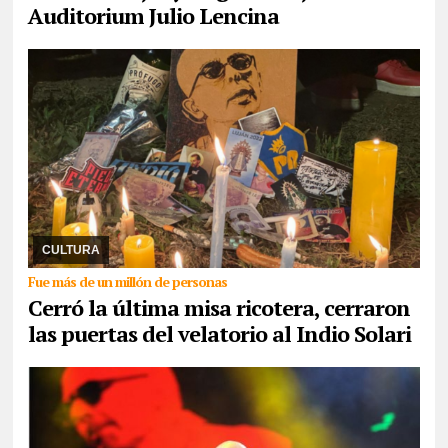
Auditorium Julio Lencina
08/06/2026
Alrededor de las 5 de la madrugada de este lunes, el
microestadio Gatica de Villa Dominico en Avellaneda dio por
finalizado la despedida de seguidore ...
CULTURA
Fue más de un millón de personas
Cerró la última misa ricotera, cerraron
las puertas del velatorio al Indio Solari