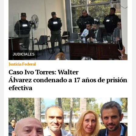
18/06/2026
El proceso judicial se inicio a fines de abril, en junio
el Tribunal oral Federal declaró responsable del homicidio al
Gendarme Álvarez y en la nueva ...
JUDICIALES
Justicia Federal
Caso Ivo Torres: Walter
Álvarez condenado a 17 años de prisión
efectiva