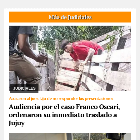
Más de Judiciales
01/07/2026
El joven campesino oriundo de Palma Sola
continuaba detenido en Salta. El juez federal, Esteban Hansen
convocó a la comparecencia de forma virtual a ...
JUDICIALES
Acusaron al juez Lijo de no responder las presentaciones
Audiencia por el caso Franco Oscari,
ordenaron su inmediato traslado a
Jujuy