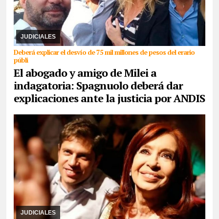
28/04/2026
El ex titular de la Agencia de Discapacidad está
imputado por presunta corrupción junto a otras 5 personas. Para
el juez de la causa, el ex funcionar ...
JUDICIALES
Deberá explicar el desvío de 75 mil millones de pesos del erario
públi
El abogado y amigo de Milei a
indagatoria: Spagnuolo deberá dar
explicaciones ante la justicia por ANDIS
28/03/2026
Una sentencia histórica favorable a la
nacionalización. Las inconsistencias discursivas de Milei: valoró
la decisión pero cuestionó los argumentos de ...
JUDICIALES