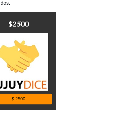
idos.
$2500
$ 2500