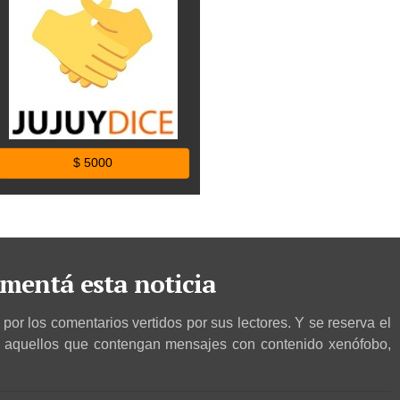
$ 5000
mentá esta noticia
por los comentarios vertidos por sus lectores. Y se reserva el
r aquellos que contengan mensajes con contenido xenófobo,