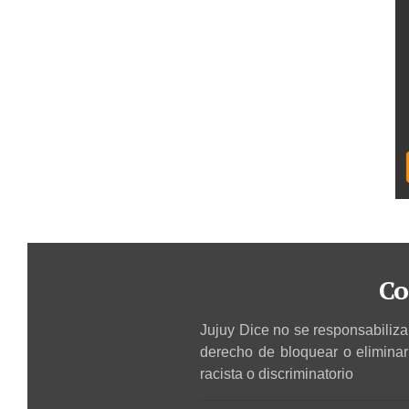
Co
Jujuy Dice no se responsabiliza 
derecho de bloquear o elimina
racista o discriminatorio