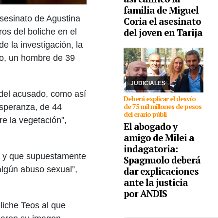
familia de Miguel
asesinato de Agustina
Coria el asesinato
28/04/2026
El ex titular
de la Agencia de
del joven en Tarija
os del boliche en el
Discapacidad está
e la investigación, la
imputado por presunta
corrupción junto a otras
to, un hombre de 39
5 personas. Para el juez
de la causa, el ex
funcionar ...
JUDICIALES
 del acusado, como así
Deberá explicar el desvío
de 75 mil millones de pesos
Esperanza, de 44
del erario públi
re la vegetación",
El abogado y
amigo de Milei a
indagatoria:
en y que supuestamente
Spagnuolo deberá
algún abuso sexual”,
dar explicaciones
ante la justicia
por ANDIS
liche Teos al que