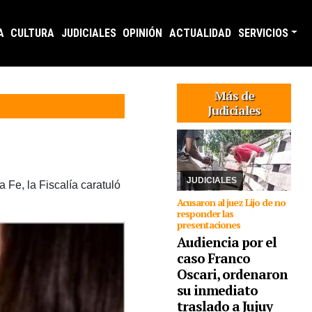
A
CULTURA
JUDICIALES
OPINIÓN
ACTUALIDAD
SERVICIOS
01/07/2026
El joven
Más de
campesino oriundo de
Judiciales
Palma Sola continuaba
detenido en Salta. El
juez federal, Esteban
Hansen convocó a la
comparecencia de
forma virtual a ...
JUDICIALES
Fe, la Fiscalía caratuló
Acusaron al juez Lijo de no
responder las
presentaciones
Audiencia por el
caso Franco
Oscari, ordenaron
su inmediato
18/06/2026
El proceso
traslado a Jujuy