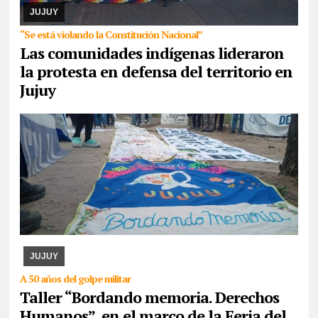
provincia confluyeron en San Salvador para r ...
JUJUY
“Se está violando la Constitución Nacional”
Las comunidades indígenas lideraron
la protesta en defensa del territorio en
Jujuy
07/08/2026
La actividad se desarrollará esta tarde en CAJA. Se
expondrán los paños y libritos bordados a mano por el colectivo y,
además, quienes participen pod ...
JUJUY
A 50 años del golpe militar
Taller “Bordando memoria. Derechos
Humanos”, en el marco de la Feria del