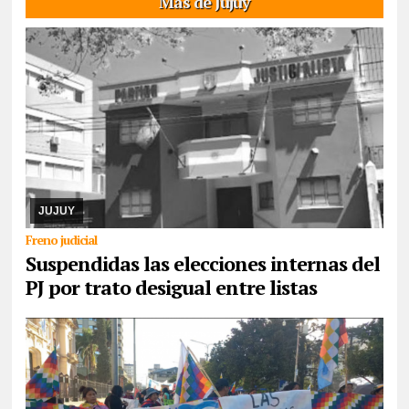
Más de Jujuy
08/08/2026
El cronograma electoral suspendido, el juez Hansen
resolvió la apelación de la lista Celeste y Blanca, argumenta trató
desigual. Ya corrió traslado a ...
JUJUY
Freno judicial
Suspendidas las elecciones internas del
PJ por trato desigual entre listas