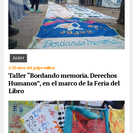
07/08/2026
La actividad se desarrollará esta tarde en CAJA. Se
expondrán los paños y libritos bordados a mano por el colectivo y,
además, quienes participen pod ...
JUJUY
A 50 años del golpe militar
Taller “Bordando memoria. Derechos
Humanos”, en el marco de la Feria del
Libro