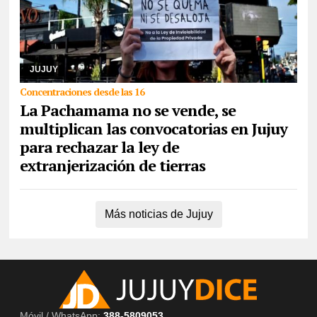
05/08/2026
Comunidades indígenas, sindicatos, ambientalistas,
organizaciones sociales, políticas y de derechos humanos se
congregarán en la capital, como así ta ...
JUJUY
Concentraciones desde las 16
La Pachamama no se vende, se
multiplican las convocatorias en Jujuy
para rechazar la ley de
extranjerización de tierras
Más noticias de Jujuy
Móvil / WhatsApp:
388-5809053