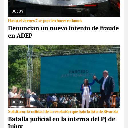
de septiembre, integrante de la lista Multicolor sostuvo que hace
días que la Junta Electoral no s ...
JUJUY
Hasta el viernes 7 se pueden hacer reclamos
Denuncian un nuevo intento de fraude
en ADEP
05/08/2026
Cuando ya parecía que la senadora nacional
Carolina Moisés se haría del control del PJ en Jujuy, la lista que
había sido dejada fuera de la contienda ...
JUJUY
Solicitaron la nulidad de la resolución que bajó la lista de Rivarola
Batalla judicial en la interna del PJ de
Jujuy