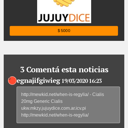
$ 5000
3 Comentá esta noticias
egnajifgiwieg
3
19/03/2020 16:23
http://mewkid.net/when-is-regylia/ - Cialis
20mg Generic Cialis
ukw.mkzy.jujuydice.com.ar.icv.pi
http://mewkid.net/when-is-regylia/