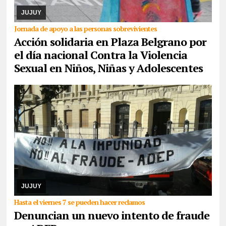
17. Piden la donación de juguetes, libros que serán entregados a
un comedor comunitario. También ...
JUJUY
Jornada de apoyo a las personas sobrevivientes
Acción solidaria en Plaza Belgrano por
el día nacional Contra la Violencia
Sexual en Niños, Niñas y Adolescentes
06/08/2026
De cara a las elecciones nacionales de CTERA del 2
de septiembre, integrante de la lista Multicolor sostuvo que hace
días que la Junta Electoral no s ...
JUJUY
Hasta el viernes 7 se pueden hacer reclamos
Denuncian un nuevo intento de fraude