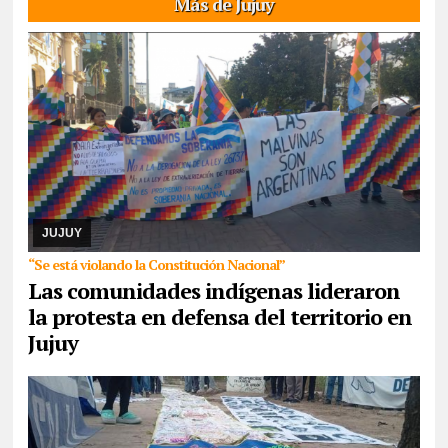
Más de Jujuy
07/08/2026
Reunidos por el rechazo a “la venta de la
Pachamama”, manifestantes de todos los sectores sociales de la
provincia confluyeron en San Salvador para r ...
JUJUY
“Se está violando la Constitución Nacional”
Las comunidades indígenas lideraron
la protesta en defensa del territorio en
Jujuy