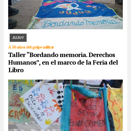
07/08/2026
La actividad se desarrollará esta tarde en CAJA. Se
expondrán los paños y libritos bordados a mano por el colectivo y,
además, quienes participen pod ...
JUJUY
A 50 años del golpe militar
Taller “Bordando memoria. Derechos
Humanos”, en el marco de la Feria del
Libro
07/08/2026
La actividad se desarrollará este domingo desde las