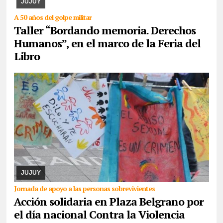
JUJUY
A 50 años del golpe militar
Taller “Bordando memoria. Derechos
Humanos”, en el marco de la Feria del
Libro
07/08/2026
La actividad se desarrollará este domingo desde las
17. Piden la donación de juguetes, libros que serán entregados a
un comedor comunitario. También ...
JUJUY
Jornada de apoyo a las personas sobrevivientes
Acción solidaria en Plaza Belgrano por
el día nacional Contra la Violencia