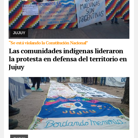
07/08/2026
Reunidos por el rechazo a “la venta de la
Pachamama”, manifestantes de todos los sectores sociales de la
provincia confluyeron en San Salvador para r ...
JUJUY
“Se está violando la Constitución Nacional”
Las comunidades indígenas lideraron
la protesta en defensa del territorio en
Jujuy
07/08/2026
La actividad se desarrollará esta tarde en CAJA. Se
expondrán los paños y libritos bordados a mano por el colectivo y,
además, quienes participen pod ...