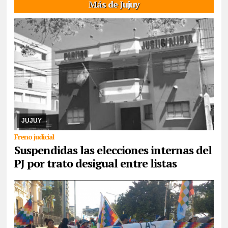
Más de Jujuy
08/08/2026
El cronograma electoral suspendido, el juez Hansen
resolvió la apelación de la lista Celeste y Blanca, argumenta trató
desigual. Ya corrió traslado a ...
JUJUY
Freno judicial
Suspendidas las elecciones internas del
PJ por trato desigual entre listas