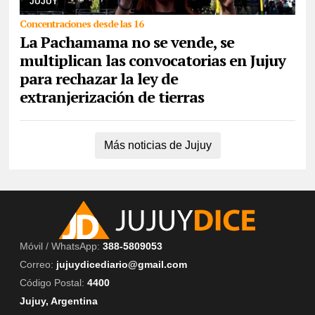
JUJUY
Concentraciones desde las 16
La Pachamama no se vende, se
multiplican las convocatorias en Jujuy
para rechazar la ley de
extranjerización de tierras
Más noticias de Jujuy
Móvil / WhatsApp:
388-5809053
Correo:
jujuydicediario@gmail.com
Código Postal:
4400
Jujuy, Argentina