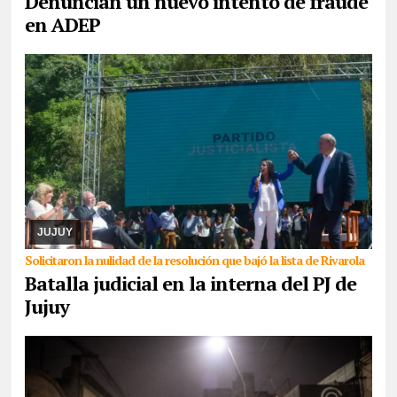
Denuncian un nuevo intento de fraude
en ADEP
05/08/2026
Cuando ya parecía que la senadora nacional
Carolina Moisés se haría del control del PJ en Jujuy, la lista que
había sido dejada fuera de la contienda ...
JUJUY
Solicitaron la nulidad de la resolución que bajó la lista de Rivarola
Batalla judicial en la interna del PJ de
Jujuy