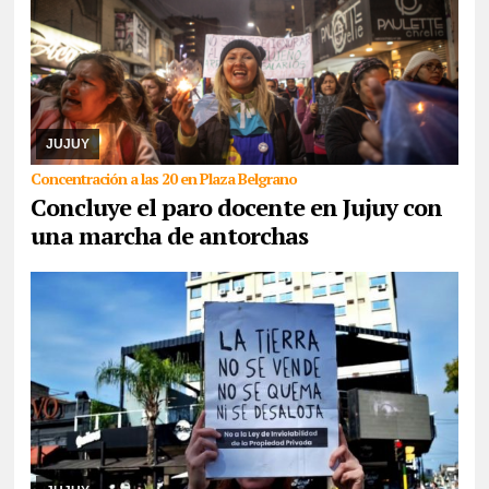
05/08/2026
La medida de fuerza es llevada a cabo por maestros
y maestras de base de ADEP, que hoy, se presentarán tanto en el
Ministerio de Educación como en Ca ...
JUJUY
Concentración a las 20 en Plaza Belgrano
Concluye el paro docente en Jujuy con
una marcha de antorchas
05/08/2026
Comunidades indígenas, sindicatos, ambientalistas,
organizaciones sociales, políticas y de derechos humanos se
congregarán en la capital, como así ta ...