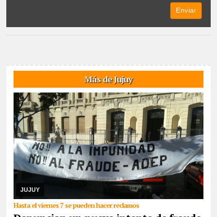
Más de Jujuy
06/08/2026
De cara a las elecciones nacionales de CTERA del 2
de septiembre, integrante de la lista Multicolor sostuvo que hace
días que la Junta Electoral no s ...
JUJUY
Hasta el viernes 7 se pueden hacer reclamos