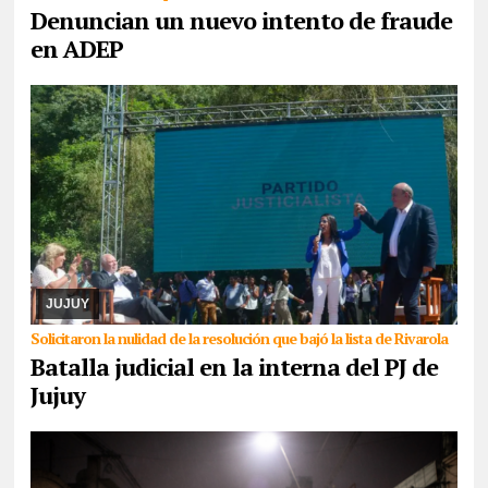
Denuncian un nuevo intento de fraude
en ADEP
05/08/2026
Cuando ya parecía que la senadora nacional
Carolina Moisés se haría del control del PJ en Jujuy, la lista que
había sido dejada fuera de la contienda ...
JUJUY
Solicitaron la nulidad de la resolución que bajó la lista de Rivarola
Batalla judicial en la interna del PJ de
Jujuy