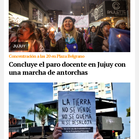
05/08/2026
La medida de fuerza es llevada a cabo por maestros
y maestras de base de ADEP, que hoy, se presentarán tanto en el
Ministerio de Educación como en Ca ...
JUJUY
Concentración a las 20 en Plaza Belgrano
Concluye el paro docente en Jujuy con
una marcha de antorchas
05/08/2026
Comunidades indígenas, sindicatos, ambientalistas,
organizaciones sociales, políticas y de derechos humanos se