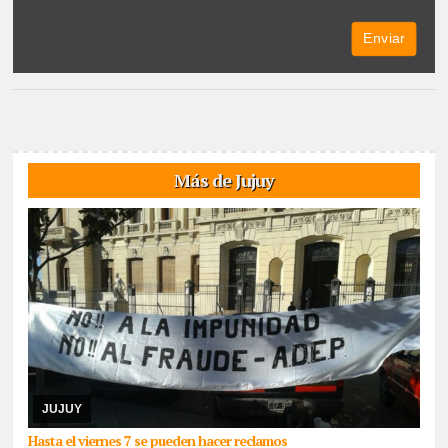
Más de Jujuy
06/08/2026
De cara a las elecciones nacionales de CTERA del 2
de septiembre, integrante de la lista Multicolor sostuvo que hace
días que la Junta Electoral no s ...
JUJUY
Hasta el viernes 7 se pueden hacer reclamos