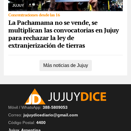
congregarán en la capital, como así ta ...
JUJUY
Concentraciones desde las 16
La Pachamama no se vende, se
multiplican las convocatorias en Jujuy
para rechazar la ley de
extranjerización de tierras
Más noticias de Jujuy
Móvil / WhatsApp:
388-5809053
Correo:
jujuydicediario@gmail.com
Código Postal:
4400
Jujuy, Argentina