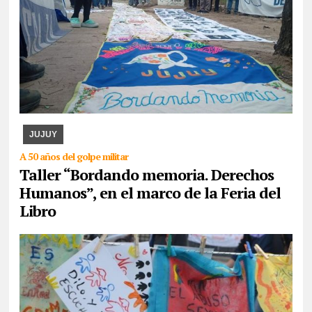
07/08/2026
La actividad se desarrollará esta tarde en CAJA. Se
expondrán los paños y libritos bordados a mano por el colectivo y,
además, quienes participen pod ...
JUJUY
A 50 años del golpe militar
Taller “Bordando memoria. Derechos
Humanos”, en el marco de la Feria del
Libro