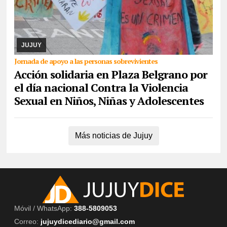
07/08/2026
La actividad se desarrollará este domingo desde las
17. Piden la donación de juguetes, libros que serán entregados a
un comedor comunitario. También ...
JUJUY
Jornada de apoyo a las personas sobrevivientes
Acción solidaria en Plaza Belgrano por
el día nacional Contra la Violencia
Sexual en Niños, Niñas y Adolescentes
Más noticias de Jujuy
Móvil / WhatsApp:
388-5809053
Correo:
jujuydicediario@gmail.com