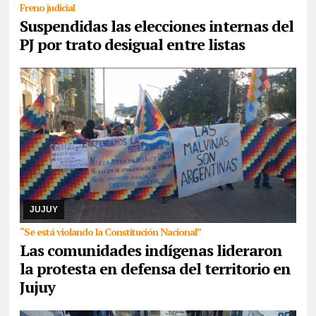
Freno judicial
Suspendidas las elecciones internas del
PJ por trato desigual entre listas
07/08/2026
Reunidos por el rechazo a “la venta de la
Pachamama”, manifestantes de todos los sectores sociales de la
provincia confluyeron en San Salvador para r ...
JUJUY
“Se está violando la Constitución Nacional”
Las comunidades indígenas lideraron
la protesta en defensa del territorio en
Jujuy