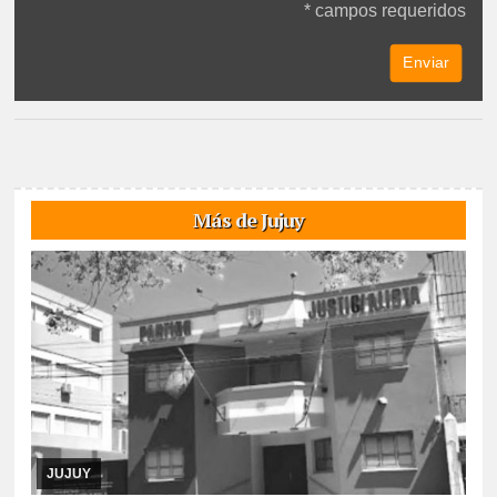
* campos requeridos
Más de Jujuy
08/08/2026
El cronograma electoral suspendido, el juez Hansen
resolvió la apelación de la lista Celeste y Blanca, argumenta trató
desigual. Ya corrió traslado a ...
JUJUY