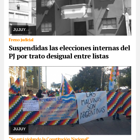
08/08/2026
El cronograma electoral suspendido, el juez Hansen
resolvió la apelación de la lista Celeste y Blanca, argumenta trató
desigual. Ya corrió traslado a ...
JUJUY
Freno judicial
Suspendidas las elecciones internas del
PJ por trato desigual entre listas
07/08/2026
Reunidos por el rechazo a “la venta de la
Pachamama”, manifestantes de todos los sectores sociales de la
provincia confluyeron en San Salvador para r ...
JUJUY
“Se está violando la Constitución Nacional”