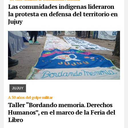
Las comunidades indígenas lideraron
la protesta en defensa del territorio en
Jujuy
07/08/2026
La actividad se desarrollará esta tarde en CAJA. Se
expondrán los paños y libritos bordados a mano por el colectivo y,
además, quienes participen pod ...
JUJUY
A 50 años del golpe militar
Taller “Bordando memoria. Derechos
Humanos”, en el marco de la Feria del
Libro