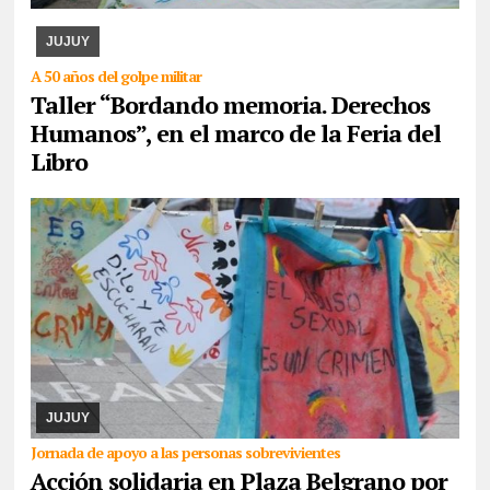
expondrán los paños y libritos bordados a mano por el colectivo y,
además, quienes participen pod ...
JUJUY
A 50 años del golpe militar
Taller “Bordando memoria. Derechos
Humanos”, en el marco de la Feria del
Libro
07/08/2026
La actividad se desarrollará este domingo desde las
17. Piden la donación de juguetes, libros que serán entregados a
un comedor comunitario. También ...
JUJUY
Jornada de apoyo a las personas sobrevivientes
Acción solidaria en Plaza Belgrano por