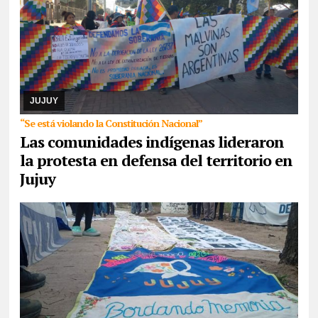
07/08/2026
Reunidos por el rechazo a “la venta de la
Pachamama”, manifestantes de todos los sectores sociales de la
provincia confluyeron en San Salvador para r ...
JUJUY
“Se está violando la Constitución Nacional”
Las comunidades indígenas lideraron
la protesta en defensa del territorio en
Jujuy
07/08/2026
La actividad se desarrollará esta tarde en CAJA. Se