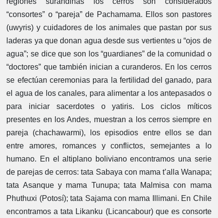
regiones surandinas los cerros son considerados
“consortes” o “pareja” de Pachamama. Ellos son pastores
(uwyris) y cuidadores de los animales que pastan por sus
laderas ya que donan agua desde sus vertientes u “ojos de
agua”; se dice que son los “guardianes” de la comunidad o
“doctores” que también inician a curanderos. En los cerros
se efectúan ceremonias para la fertilidad del ganado, para
el agua de los canales, para alimentar a los antepasados o
para iniciar sacerdotes o yatiris. Los ciclos míticos
presentes en los Andes, muestran a los cerros siempre en
pareja (chachawarmi), los episodios entre ellos se dan
entre amores, romances y conflictos, semejantes a lo
humano. En el altiplano boliviano encontramos una serie
de parejas de cerros: tata Sabaya con mama t’alla Wanapa;
tata Asanque y mama Tunupa; tata Malmisa con mama
Phuthuxi (Potosí); tata Sajama con mama Illimani. En Chile
encontramos a tata Likanku (Licancabour) que es consorte