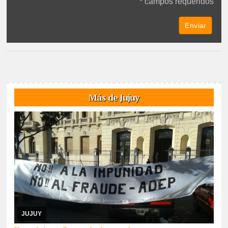
* campos requeridos
Más de Jujuy
06/08/2026
De cara a las elecciones nacionales de CTERA del 2
de septiembre, integrante de la lista Multicolor sostuvo que hace
días que la Junta Electoral no s ...
JUJUY