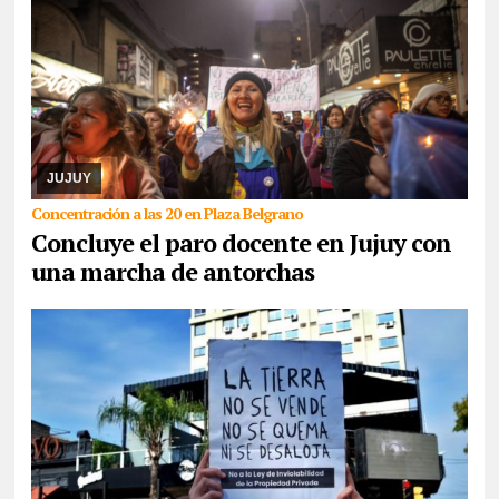
05/08/2026
La medida de fuerza es llevada a cabo por maestros
y maestras de base de ADEP, que hoy, se presentarán tanto en el
Ministerio de Educación como en Ca ...
JUJUY
Concentración a las 20 en Plaza Belgrano
Concluye el paro docente en Jujuy con
una marcha de antorchas
05/08/2026
Comunidades indígenas, sindicatos, ambientalistas,