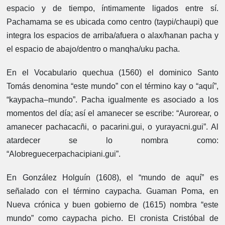
espacio y de tiempo, íntimamente ligados entre sí.
Pachamama se es ubicada como centro (taypi/chaupi) que
integra los espacios de arriba/afuera o alax/hanan pacha y
el espacio de abajo/dentro o manqha/uku pacha.
En el Vocabulario quechua (1560) el dominico Santo
Tomás denomina “este mundo” con el término kay o “aquí”,
“kaypacha–mundo”. Pacha igualmente es asociado a los
momentos del día; así el amanecer se escribe: “Aurorear, o
amanecer pachacacñi, o pacarini.gui, o yurayacni.gui”. Al
atardecer se lo nombra como:
“Alobreguecerpachacipiani.gui”.
En González Holguín (1608), el “mundo de aquí” es
señalado con el término caypacha. Guaman Poma, en
Nueva crónica y buen gobierno de (1615) nombra “este
mundo” como caypacha picho. El cronista Cristóbal de