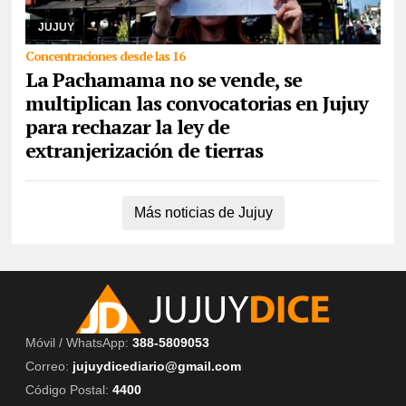
organizaciones sociales, políticas y de derechos humanos se
congregarán en la capital, como así ta ...
JUJUY
Concentraciones desde las 16
La Pachamama no se vende, se
multiplican las convocatorias en Jujuy
para rechazar la ley de
extranjerización de tierras
Más noticias de Jujuy
Móvil / WhatsApp:
388-5809053
Correo:
jujuydicediario@gmail.com
Código Postal:
4400