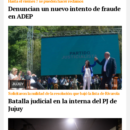
Hasta el viernes 7 se pueden hacer reclamos
Denuncian un nuevo intento de fraude
en ADEP
05/08/2026
Cuando ya parecía que la senadora nacional
Carolina Moisés se haría del control del PJ en Jujuy, la lista que
había sido dejada fuera de la contienda ...
JUJUY
Solicitaron la nulidad de la resolución que bajó la lista de Rivarola
Batalla judicial en la interna del PJ de
Jujuy