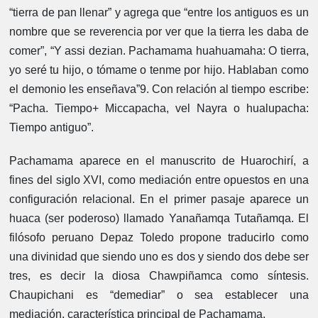
“tierra de pan llenar” y agrega que “entre los antiguos es un
nombre que se reverencia por ver que la tierra les daba de
comer”, “Y assi dezian. Pachamama huahuamaha: O tierra,
yo seré tu hijo, o tómame o tenme por hijo. Hablaban como
el demonio les enseñava”9. Con relación al tiempo escribe:
“Pacha. Tiempo+ Miccapacha, vel Nayra o hualupacha:
Tiempo antiguo”.
Pachamama aparece en el manuscrito de Huarochirí, a
fines del siglo XVI, como mediación entre opuestos en una
configuración relacional. En el primer pasaje aparece un
huaca (ser poderoso) llamado Yanañamqa Tutañamqa. El
filósofo peruano Depaz Toledo propone traducirlo como
una divinidad que siendo uno es dos y siendo dos debe ser
tres, es decir la diosa Chawpiñamca como síntesis.
Chaupichani es “demediar” o sea establecer una
mediación, característica principal de Pachamama.