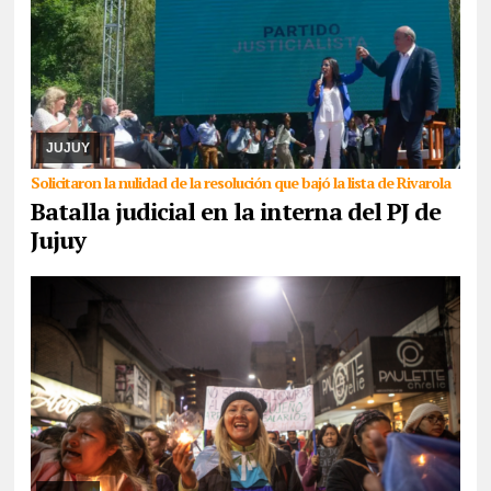
05/08/2026
Cuando ya parecía que la senadora nacional
Carolina Moisés se haría del control del PJ en Jujuy, la lista que
había sido dejada fuera de la contienda ...
JUJUY
Solicitaron la nulidad de la resolución que bajó la lista de Rivarola
Batalla judicial en la interna del PJ de
Jujuy
05/08/2026
La medida de fuerza es llevada a cabo por maestros
y maestras de base de ADEP, que hoy, se presentarán tanto en el
Ministerio de Educación como en Ca ...