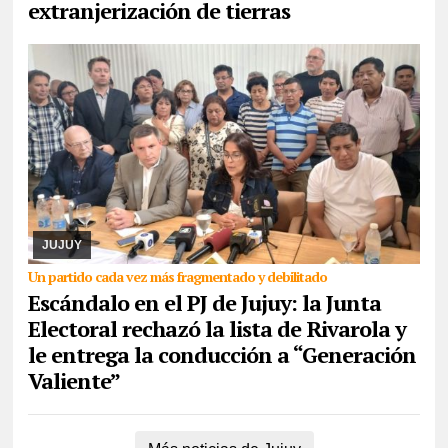
extranjerización de tierras
04/08/2026
El órgano partidario catalogó de “insubsanables” las
irregularidades que presentó la lista, por lo que la interna
programada para el 30 de agosto que ...
JUJUY
Un partido cada vez más fragmentado y debilitado
Escándalo en el PJ de Jujuy: la Junta
Electoral rechazó la lista de Rivarola y
le entrega la conducción a “Generación
Valiente”