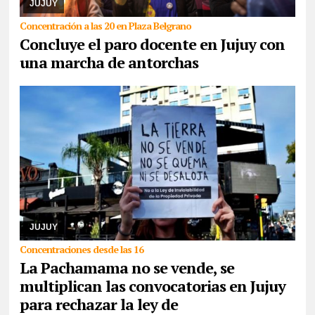
JUJUY
Concentración a las 20 en Plaza Belgrano
Concluye el paro docente en Jujuy con
una marcha de antorchas
05/08/2026
Comunidades indígenas, sindicatos, ambientalistas,
organizaciones sociales, políticas y de derechos humanos se
congregarán en la capital, como así ta ...
JUJUY
Concentraciones desde las 16
La Pachamama no se vende, se
multiplican las convocatorias en Jujuy
para rechazar la ley de