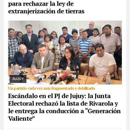
para rechazar la ley de
extranjerización de tierras
04/08/2026
El órgano partidario catalogó de “insubsanables” las
irregularidades que presentó la lista, por lo que la interna
programada para el 30 de agosto que ...
JUJUY
Un partido cada vez más fragmentado y debilitado
Escándalo en el PJ de Jujuy: la Junta
Electoral rechazó la lista de Rivarola y
le entrega la conducción a “Generación
Valiente”