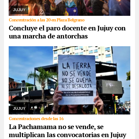
y maestras de base de ADEP, que hoy, se presentarán tanto en el
Ministerio de Educación como en Ca ...
JUJUY
Concentración a las 20 en Plaza Belgrano
Concluye el paro docente en Jujuy con
una marcha de antorchas
05/08/2026
Comunidades indígenas, sindicatos, ambientalistas,
organizaciones sociales, políticas y de derechos humanos se
congregarán en la capital, como así ta ...
JUJUY
Concentraciones desde las 16
La Pachamama no se vende, se
multiplican las convocatorias en Jujuy