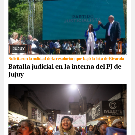
05/08/2026
Cuando ya parecía que la senadora nacional
Carolina Moisés se haría del control del PJ en Jujuy, la lista que
había sido dejada fuera de la contienda ...
JUJUY
Solicitaron la nulidad de la resolución que bajó la lista de Rivarola
Batalla judicial en la interna del PJ de
Jujuy
05/08/2026
La medida de fuerza es llevada a cabo por maestros