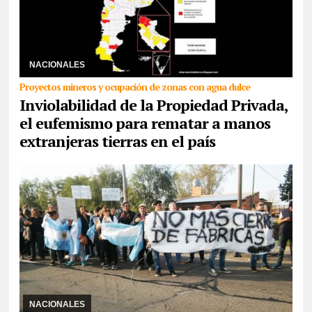
21/07/2026
El proyecto del oficialismo busca derogar la ley actual
de Tierras Rurales que pone como tope la venta del 15% de suelo
argentino. Desde el Observato ...
NACIONALES
Proyectos mineros y ocupación de zonas con agua dulce
Inviolabilidad de la Propiedad Privada,
el eufemismo para rematar a manos
extranjeras tierras en el país
15/07/2026
La apertura de importaciones golpea directamente a
la industria textil, calzado, autopartes, entre otras, por lo que en el
primer cuatrimestre 5.654 ...
NACIONALES