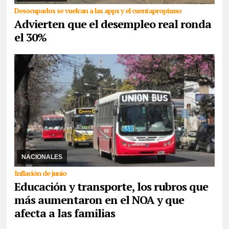
Desocupados se vuelcan a las apps y el cuentapropismo
Advierten que el desempleo real ronda
el 30%
15/07/2026
Los datos se desprenden de la medición del INDEC
respecto al Índice de Precios al Consumidor que se ubicó en el
orden del 1,9% en el mes anterior, po ...
NACIONALES
Inflación de junio
Educación y transporte, los rubros que
más aumentaron en el NOA y que
afecta a las familias