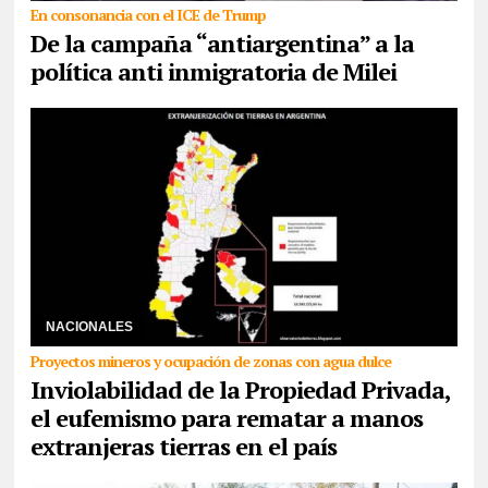
En consonancia con el ICE de Trump
De la campaña “antiargentina” a la
política anti inmigratoria de Milei
21/07/2026
El proyecto del oficialismo busca derogar la ley actual
de Tierras Rurales que pone como tope la venta del 15% de suelo
argentino. Desde el Observato ...
NACIONALES
Proyectos mineros y ocupación de zonas con agua dulce
Inviolabilidad de la Propiedad Privada,
el eufemismo para rematar a manos
extranjeras tierras en el país