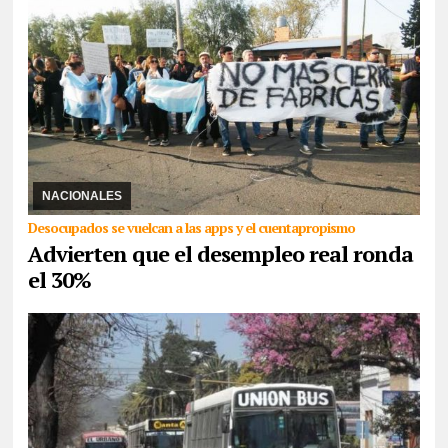
15/07/2026
La apertura de importaciones golpea directamente a
la industria textil, calzado, autopartes, entre otras, por lo que en el
primer cuatrimestre 5.654 ...
NACIONALES
Desocupados se vuelcan a las apps y el cuentapropismo
Advierten que el desempleo real ronda
el 30%