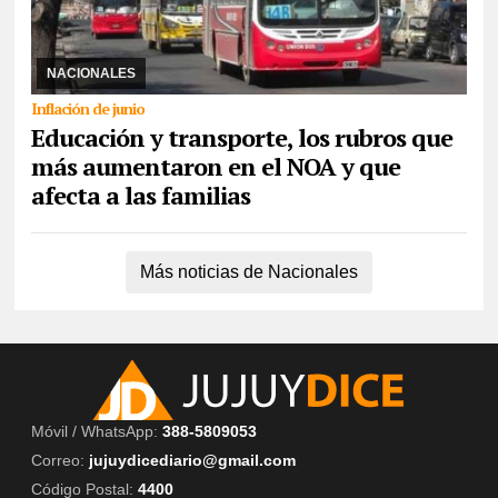
15/07/2026
Los datos se desprenden de la medición del INDEC
respecto al Índice de Precios al Consumidor que se ubicó en el
orden del 1,9% en el mes anterior, po ...
NACIONALES
Inflación de junio
Educación y transporte, los rubros que
más aumentaron en el NOA y que
afecta a las familias
Más noticias de Nacionales
Móvil / WhatsApp:
388-5809053
Correo:
jujuydicediario@gmail.com
Código Postal:
4400