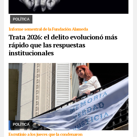
30/07/2026
La ONU impulsa desde 2014 el 30 de julio día para
crear conciencia y proteger los derechos de las víctimas. La
Fundación Alameda combate el delito y ...
POLÍTICA
Informe semestral de la Fundación Alameda
Trata 2026: el delito evolucionó más
rápido que las respuestas
institucionales
29/07/2026
La ex mandataria realizó una presentación ante las
Naciones Unidas frente a lo que considera la violación del
derecho de la voluntad soberana de un p ...
POLÍTICA
Escrutinio a los jueces que la condenaron