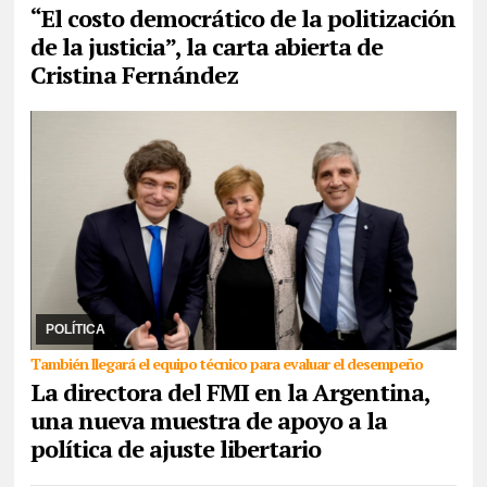
“El costo democrático de la politización
de la justicia”, la carta abierta de
Cristina Fernández
27/07/2026
Kristalina Georgieva tuvo como primera actividad
visitar el Ministerio de Economía que conduce Luis Caputo. Se
busca dar una señal a los mercados, au ...
POLÍTICA
También llegará el equipo técnico para evaluar el desempeño
La directora del FMI en la Argentina,
una nueva muestra de apoyo a la
política de ajuste libertario