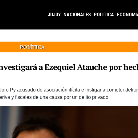
JUJUY
NACIONALES
POLÍTICA
ECONOMÍ
POLÍTICA
investigará a Ezequiel Atauche por hech
o Py acusado de asociación ilícita e instigar a cometer delitos
riva y fiscales de una causa por un delito privado