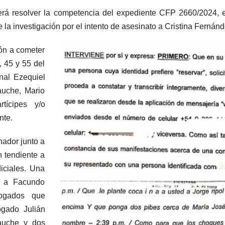
erá resolver la competencia del expediente CFP 2660/2024, 
e la investigación por el intento de asesinato a Cristina Fernán
ión a cometer
, 45 y 55 del
nal Ezequiel
auche, Mario
ícipes y/o
nte.
nador junto a
 tendiente a
iciales. Una
a a Facundo
ogados que
ogado Julián
tauche y dos