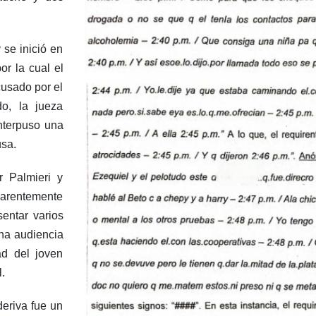
 se inició en
r la cual el
cusado por el
do, la jueza
nterpuso una
usa.
r Palmieri y
parentemente
sentar varios
una audiencia
ad del joven
l.
deriva fue un