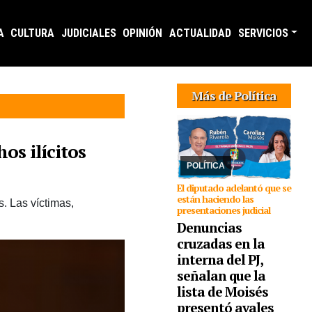
A
CULTURA
JUDICIALES
OPINIÓN
ACTUALIDAD
SERVICIOS
06/08/2026
En
conferencia de prensa,
Más de Política
Rubén Rivarola trató a
la sampedreña de
“delincuente” y señaló
que en una reunión que
os ilícitos
mantuvo Jenefes y ella,
Moisés le adv ...
POLÍTICA
El diputado adelantó que se
están haciendo las
. Las víctimas,
presentaciones judicial
Denuncias
cruzadas en la
interna del PJ,
señalan que la
lista de Moisés
presentó avales
06/08/2026
Frenar la