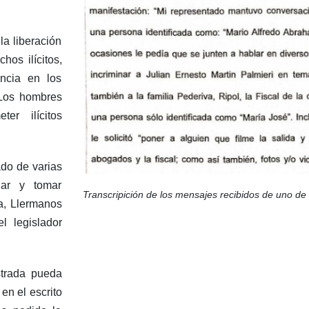
a liberación
hos ilícitos,
ncia en los
 Los hombres
er ilícitos
do de varias
gar y tomar
Transcripición de los mensajes recibidos de uno de 
ia, Llermanos
l legislador
trada pueda
en el escrito