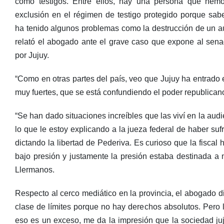
como testigos. Entre ellos, hay una persona que hem
exclusión en el régimen de testigo protegido porque sa
ha tenido algunos problemas como la destrucción de un au
relató el abogado ante el grave caso que expone al senad
por Jujuy.
“Como en otras partes del país, veo que Jujuy ha entrado e
muy fuertes, que se está confundiendo el poder republicano 
“Se han dado situaciones increíbles que las viví en la aud
lo que le estoy explicando a la jueza federal de haber suf
dictando la libertad de Pederiva. Es curioso que la fisca
bajo presión y justamente la presión estaba destinada a 
Llermanos.
Respecto al cerco mediático en la provincia, el abogado di
clase de límites porque no hay derechos absolutos. Pero l
eso es un exceso, me da la impresión que la sociedad ju