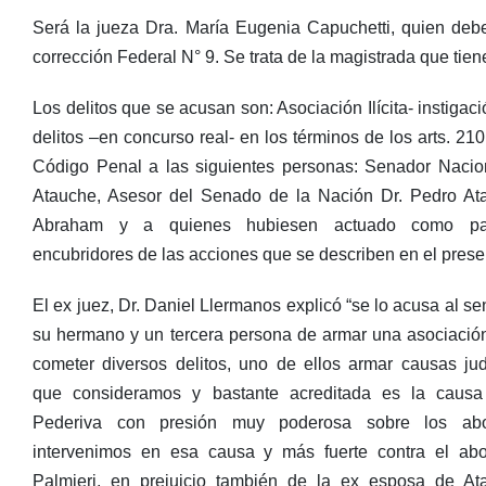
Será la jueza Dra. María Eugenia Capuchetti, quien deb
corrección Federal N° 9. Se trata de la magistrada que tien
Los delitos que se acusan son: Asociación Ilícita- instigac
delitos –en concurso real- en los términos de los arts. 210
Código Penal a las siguientes personas: Senador Nacio
Atauche, Asesor del Senado de la Nación Dr. Pedro At
Abraham y a quienes hubiesen actuado como part
encubridores de las acciones que se describen en el prese
El ex juez, Dr. Daniel Llermanos explicó “se lo acusa al se
su hermano y un tercera persona de armar una asociación
cometer diversos delitos, uno de ellos armar causas jud
que consideramos y bastante acreditada es la caus
Pederiva con presión muy poderosa sobre los ab
intervenimos en esa causa y más fuerte contra el ab
Palmieri, en prejuicio también de la ex esposa de A