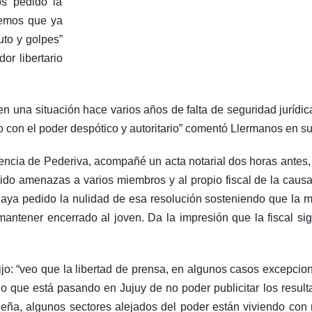
os pedido la
bemos que ya
to y golpes”
or libertario
n una situación hace varios años de falta de seguridad jurídic
con el poder despótico y autoritario” comentó Llermanos en su v
iencia de Pederiva, acompañé un acta notarial dos horas antes,
rido amenazas a varios miembros y al propio fiscal de la causa
l haya pedido la nulidad de esa resolución sosteniendo que la 
mantener encerrado al joven. Da la impresión que la fiscal s
jo: “veo que la libertad de prensa, en algunos casos excepcion
o que está pasando en Jujuy de no poder publicitar los resulta
jeña, algunos sectores alejados del poder están viviendo con