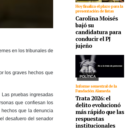
Hoy finaliza el plazo para la
presentación de listas
Carolina Moisés
bajó su
candidatura para
conducir el PJ
30/07/2026
La ONU
impulsa desde 2014 el
jujeño
30 de julio día para
rnes en los tribunales de
crear conciencia y
proteger los derechos
de las víctimas. La
Fundación Alameda
por los graves hechos que
combate el delito y ...
POLÍTICA
Informe semestral de la
Fundación Alameda
os. Las pruebas ingresadas
Trata 2026: el
ersonas que confiesan los
delito evolucionó
e hechos que la denuncia
más rápido que las
respuestas
r el desafuero del senador
institucionales