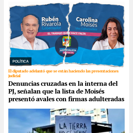
06/08/2026
En conferencia de prensa, Rubén Rivarola trató a la
sampedreña de “delincuente” y señaló que en una reunión que
mantuvo Jenefes y ella, Moisés le adv ...
POLÍTICA
El diputado adelantó que se están haciendo las presentaciones
judicial
Denuncias cruzadas en la interna del
PJ, señalan que la lista de Moisés
presentó avales con firmas adulteradas