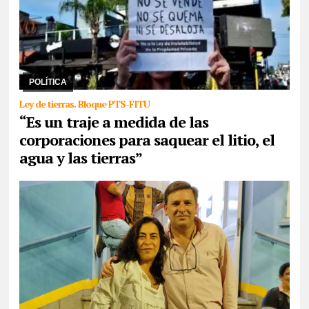
06/08/2026
Frenar la agenda de ajuste, unir en un encuentro de
bases su fuerza con las comunidades originarias, los trabajadores
y la juventud para pelear por e ...
POLÍTICA
Ley de tierras. Bloque PTS-FITU
“Es un traje a medida de las
corporaciones para saquear el litio, el
agua y las tierras”
30/07/2026
Aunque señaló que la unidad “como criterio mínimo
no es suficiente”, la senadora propuso una lista repartida entre el