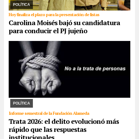
rivarolismo, Jenefes y ella com ...
POLÍTICA
Hoy finaliza el plazo para la presentación de listas
Carolina Moisés bajó su candidatura
para conducir el PJ jujeño
30/07/2026
La ONU impulsa desde 2014 el 30 de julio día para
crear conciencia y proteger los derechos de las víctimas. La
Fundación Alameda combate el delito y ...
POLÍTICA
Informe semestral de la Fundación Alameda
Trata 2026: el delito evolucionó más
rápido que las respuestas
institucionales