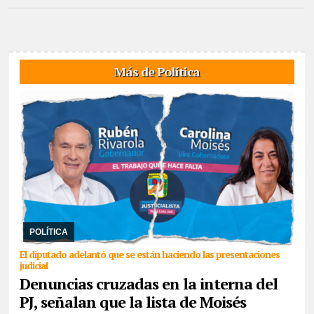
Más de Política
06/08/2026
En conferencia de prensa, Rubén Rivarola trató a la
sampedreña de “delincuente” y señaló que en una reunión que
mantuvo Jenefes y ella, Moisés le adv ...
POLÍTICA
El diputado adelantó que se están haciendo las presentaciones
judicial
Denuncias cruzadas en la interna del
PJ, señalan que la lista de Moisés