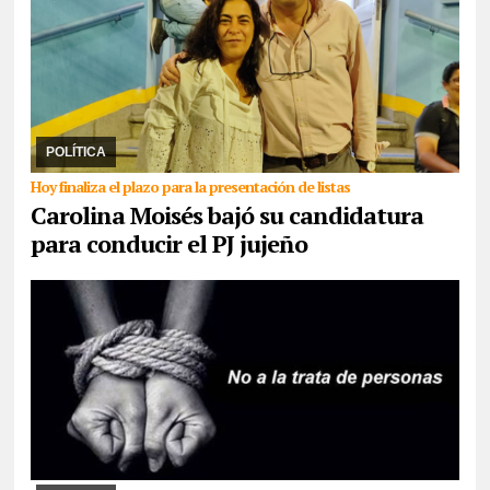
30/07/2026
Aunque señaló que la unidad “como criterio mínimo
no es suficiente”, la senadora propuso una lista repartida entre el
rivarolismo, Jenefes y ella com ...
POLÍTICA
Hoy finaliza el plazo para la presentación de listas
Carolina Moisés bajó su candidatura
para conducir el PJ jujeño
30/07/2026
La ONU impulsa desde 2014 el 30 de julio día para
crear conciencia y proteger los derechos de las víctimas. La