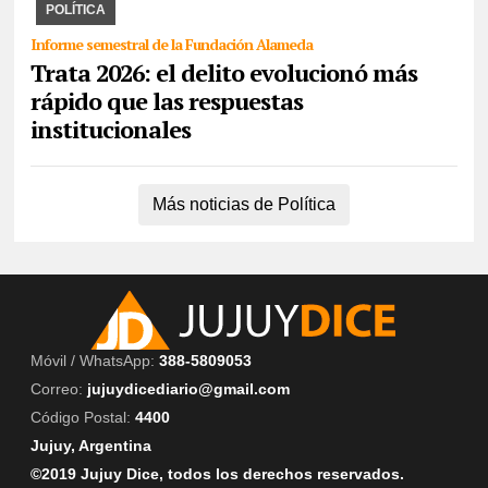
Fundación Alameda combate el delito y ...
POLÍTICA
Informe semestral de la Fundación Alameda
Trata 2026: el delito evolucionó más
rápido que las respuestas
institucionales
Más noticias de Política
Móvil / WhatsApp:
388-5809053
Correo:
jujuydicediario@gmail.com
Código Postal:
4400
Jujuy, Argentina
©2019 Jujuy Dice, todos los derechos reservados.