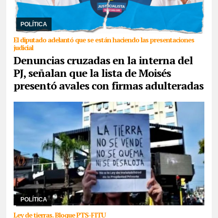
06/08/2026
En conferencia de prensa, Rubén Rivarola trató a la
sampedreña de “delincuente” y señaló que en una reunión que
mantuvo Jenefes y ella, Moisés le adv ...
POLÍTICA
El diputado adelantó que se están haciendo las presentaciones
judicial
Denuncias cruzadas en la interna del
PJ, señalan que la lista de Moisés
presentó avales con firmas adulteradas
06/08/2026
Frenar la agenda de ajuste, unir en un encuentro de
bases su fuerza con las comunidades originarias, los trabajadores
y la juventud para pelear por e ...
POLÍTICA
Ley de tierras. Bloque PTS-FITU