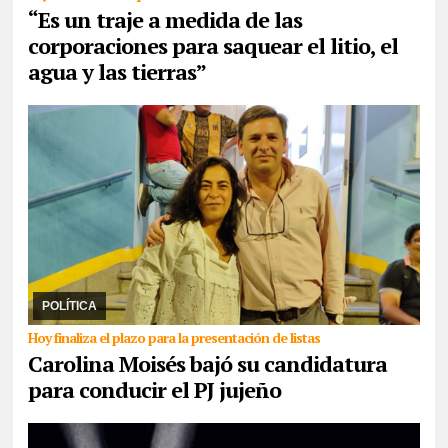
“Es un traje a medida de las
corporaciones para saquear el litio, el
agua y las tierras”
30/07/2026
Aunque señaló que la unidad “como criterio mínimo
no es suficiente”, la senadora propuso una lista repartida entre el
rivarolismo, Jenefes y ella com ...
POLÍTICA
Hoy finaliza el plazo para la presentación de listas
Carolina Moisés bajó su candidatura
para conducir el PJ jujeño