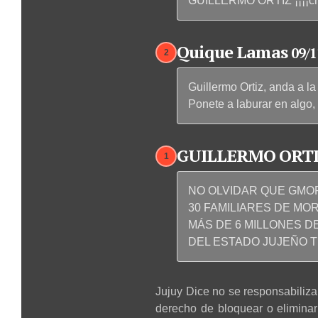
GUILLERMO ORTIZ ¡¡¡¡chu
Quique Lamas
09/1
2
Guillermo Ortiz, anda a l
Ponete a laburar en algo, 
GUILLERMO ORT
1
NO OLVIDAR QUE GMOR
30 FAMILIARES DE MO
MÁS DE 6 MILLONES D
DEL ESTADO JUJEÑO 
Jujuy Dice no se responsabiliza 
derecho de bloquear o elimina