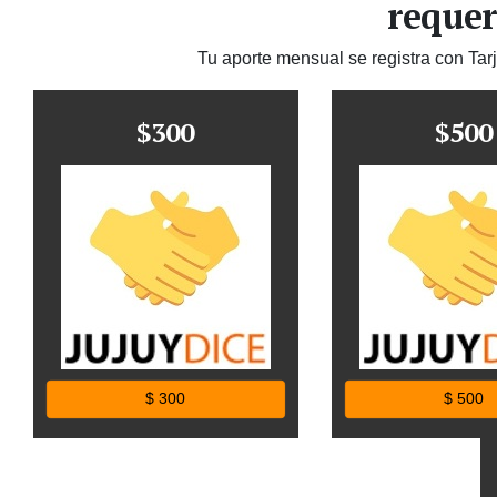
requer
Tu aporte mensual se registra con Tar
$300
$500
$ 300
$ 500