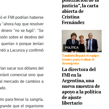
justicia”, la carta
abierta de
Cristina
27/07/2026
Kristalina
ó el FMI podrían haberse
Georgieva tuvo como
Fernández
y "ahora hay que resolver
primera actividad visitar
el Ministerio de
dinero "no se fugó". "Se
Economía que conduce
sión sobre el destino del
Luis Caputo. Se busca
dar una señal a los
querían ir porque tenían
mercados, au ...
POLÍTICA
ntió a Lacunza y confirmó
También llegará el equipo
técnico para evaluar el
desempeño
La directora del
ían sacar sus dólares del
FMI en la
erávit comercial sino que
Argentina, una
o al mercado de cambios a
nueva muestra de
ado.
apoyo a la política
de ajuste
 para frenar la sangría,
libertario
 grande que el organismo