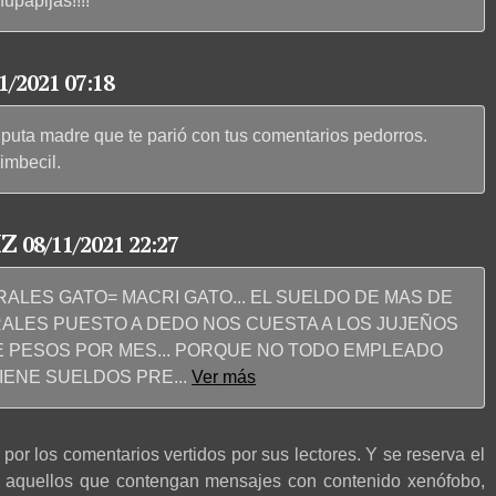
papijas!!!!
1/2021 07:18
a puta madre que te parió con tus comentarios pedorros.
imbecil.
IZ
08/11/2021 22:27
ALES GATO= MACRI GATO... EL SUELDO DE MAS DE
RALES PUESTO A DEDO NOS CUESTA A LOS JUJEÑOS
E PESOS POR MES... PORQUE NO TODO EMPLEADO
TIENE SUELDOS PRE
...
Ver más
por los comentarios vertidos por sus lectores. Y se reserva el
r aquellos que contengan mensajes con contenido xenófobo,