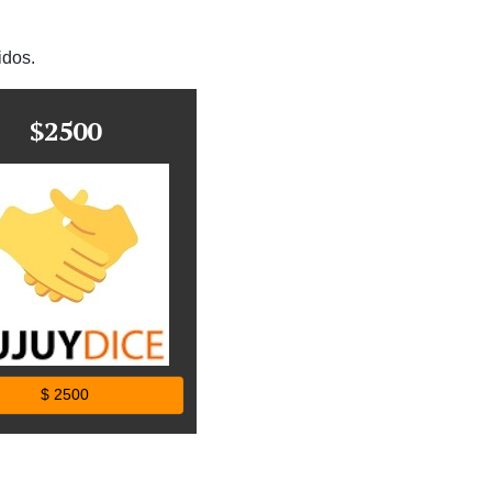
idos.
$2500
$ 2500