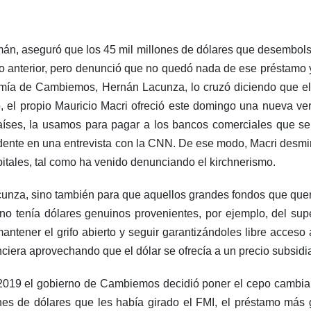
án, aseguró que los 45 mil millones de dólares que desembols
rno anterior, pero denunció que no quedó nada de ese préstamo 
mía de Cambiemos, Hernán Lacunza, lo cruzó diciendo que el 
 el propio Mauricio Macri ofreció este domingo una nueva ver
aíses, la usamos para pagar a los bancos comerciales que se 
sidente en una entrevista con la CNN. De ese modo, Macri desmi
apitales, tal como ha venido denunciando el kirchnerismo.
cunza, sino también para que aquellos grandes fondos que quer
 no tenía dólares genuinos provenientes, por ejemplo, del sup
mantener el grifo abierto y seguir garantizándoles libre acces
nciera aprovechando que el dólar se ofrecía a un precio subsidi
019 el gobierno de Cambiemos decidió poner el cepo cambiario
ones de dólares que les había girado el FMI, el préstamo más