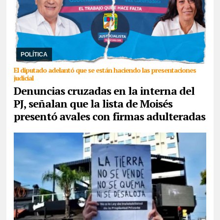
06/08/2026
En conferencia de prensa, Rubén Rivarola trató a la
sampedreña de “delincuente” y señaló que en una reunión que
mantuvo Jenefes y ella, Moisés le adv ...
POLÍTICA
El diputado adelantó que se están haciendo las presentaciones
judicial
Denuncias cruzadas en la interna del
PJ, señalan que la lista de Moisés
presentó avales con firmas adulteradas
06/08/2026
Frenar la agenda de ajuste, unir en un encuentro de
bases su fuerza con las comunidades originarias, los trabajadores