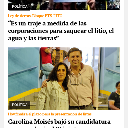
y la juventud para pelear por e ...
POLÍTICA
Ley de tierras. Bloque PTS-FITU
“Es un traje a medida de las
corporaciones para saquear el litio, el
agua y las tierras”
30/07/2026
Aunque señaló que la unidad “como criterio mínimo
no es suficiente”, la senadora propuso una lista repartida entre el
rivarolismo, Jenefes y ella com ...
POLÍTICA
Hoy finaliza el plazo para la presentación de listas
Carolina Moisés bajó su candidatura