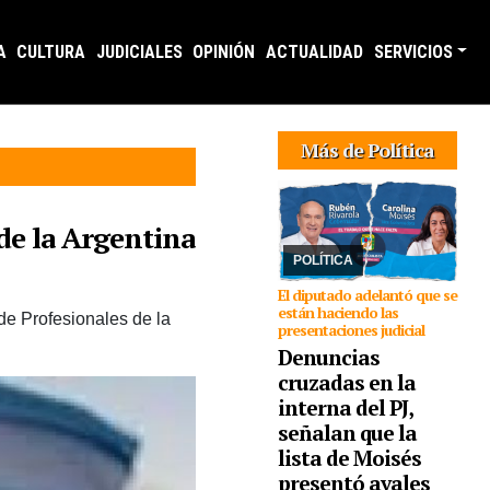
A
CULTURA
JUDICIALES
OPINIÓN
ACTUALIDAD
SERVICIOS
06/08/2026
En
conferencia de prensa,
Más de Política
Rubén Rivarola trató a
la sampedreña de
“delincuente” y señaló
que en una reunión que
 de la Argentina
mantuvo Jenefes y ella,
Moisés le adv ...
POLÍTICA
El diputado adelantó que se
están haciendo las
de Profesionales de la
presentaciones judicial
Denuncias
cruzadas en la
interna del PJ,
señalan que la
lista de Moisés
presentó avales
06/08/2026
Frenar la