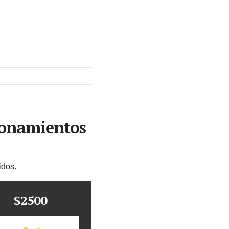
ionamientos
idos.
$2500