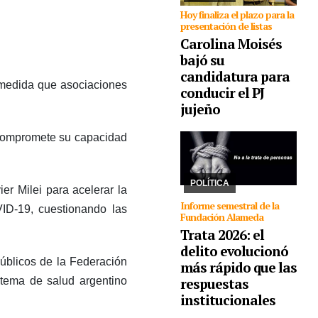
Hoy finaliza el plazo para la
presentación de listas
Carolina Moisés
bajó su
candidatura para
 medida que asociaciones
conducir el PJ
30/07/2026
La ONU
impulsa desde 2014 el
jujeño
30 de julio día para
crear conciencia y
S compromete su capacidad
proteger los derechos
de las víctimas. La
Fundación Alameda
combate el delito y ...
POLÍTICA
er Milei para acelerar la
Informe semestral de la
ID-19, cuestionando las
Fundación Alameda
Trata 2026: el
delito evolucionó
Públicos de la Federación
más rápido que las
respuestas
stema de salud argentino
institucionales