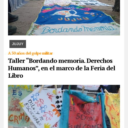
07/08/2026
La actividad se desarrollará esta tarde en CAJA. Se
expondrán los paños y libritos bordados a mano por el colectivo y,
además, quienes participen pod ...
JUJUY
A 50 años del golpe militar
Taller “Bordando memoria. Derechos
Humanos”, en el marco de la Feria del
Libro