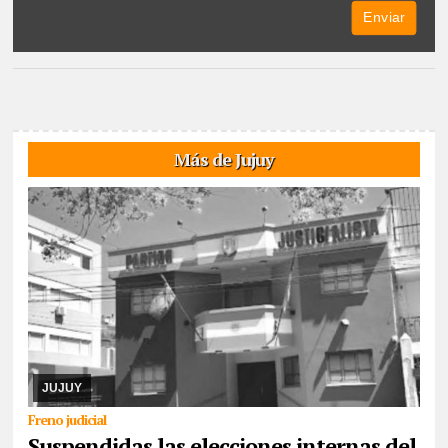
Más de Jujuy
08/08/2026
El cronograma electoral suspendido, el juez Hansen
resolvió la apelación de la lista Celeste y Blanca, argumenta trató
desigual. Ya corrió traslado a ...
JUJUY
Freno judicial
Suspendidas las elecciones internas del