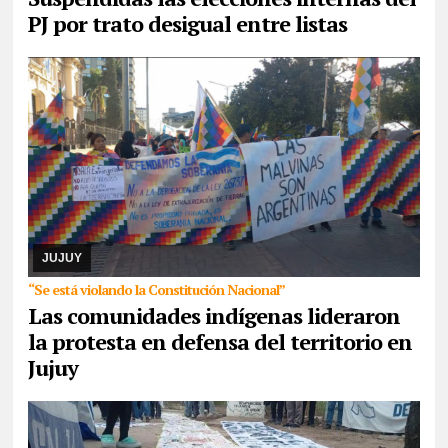
PJ por trato desigual entre listas
07/08/2026
Reunidos por el rechazo a “la venta de la
Pachamama”, manifestantes de todos los sectores sociales de la
provincia confluyeron en San Salvador para r ...
JUJUY
“Se está violando la Constitución Nacional”
Las comunidades indígenas lideraron
la protesta en defensa del territorio en
Jujuy