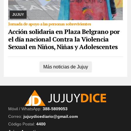
07/08/2026
La actividad se desarrollará este domingo desde las
17. Piden la donación de juguetes, libros que serán entregados a
un comedor comunitario. También ...
JUJUY
Jornada de apoyo a las personas sobrevivientes
Acción solidaria en Plaza Belgrano por
el día nacional Contra la Violencia
Sexual en Niños, Niñas y Adolescentes
Más noticias de Jujuy
Móvil / WhatsApp:
388-5809053
Correo:
jujuydicediario@gmail.com
Código Postal:
4400