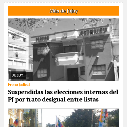
Más de Jujuy
08/08/2026
El cronograma electoral suspendido, el juez Hansen
resolvió la apelación de la lista Celeste y Blanca, argumenta trató
desigual. Ya corrió traslado a ...
JUJUY
Freno judicial
Suspendidas las elecciones internas del
PJ por trato desigual entre listas