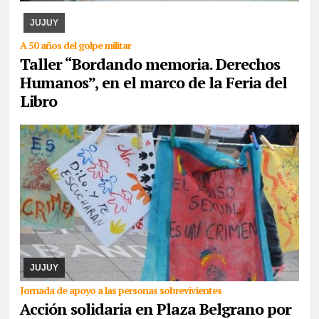
expondrán los paños y libritos bordados a mano por el colectivo y,
además, quienes participen pod ...
JUJUY
A 50 años del golpe militar
Taller “Bordando memoria. Derechos
Humanos”, en el marco de la Feria del
Libro
07/08/2026
La actividad se desarrollará este domingo desde las
17. Piden la donación de juguetes, libros que serán entregados a
un comedor comunitario. También ...
JUJUY
Jornada de apoyo a las personas sobrevivientes
Acción solidaria en Plaza Belgrano por