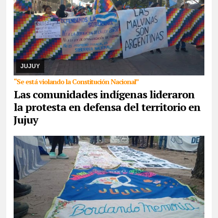
07/08/2026
Reunidos por el rechazo a “la venta de la
Pachamama”, manifestantes de todos los sectores sociales de la
provincia confluyeron en San Salvador para r ...
JUJUY
“Se está violando la Constitución Nacional”
Las comunidades indígenas lideraron
la protesta en defensa del territorio en
Jujuy
07/08/2026
La actividad se desarrollará esta tarde en CAJA. Se